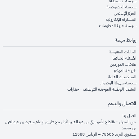
opens in new window
سياسة الاستخدام
opens in new window
سياسة الخصوصية
opens in new window
المركز الإعلامي
opens in new window
المشاركة الإلكترونية
opens in new window
سياسة حرية المعلومات
روابط مهمة
opens in new window
البيانات المفتوحة
opens in new window
الأسئلة الشائعة
opens in new window
علاقات الموردين
opens in new window
خريطة الموقع
opens in new window
المنافسات العامة
opens in new window
سياسة سهولة الوصول
opens in new window
المنصة الوطنية الموحدة للتوظيف - جدارات
الاتصال والدعم
opens in new window
اتصل بنا
حي النخيل - تقاطع الأمير تركي بن عبدالعزيز الأول مع طريق الإمام سعود بن عبدالعزيز
بن محمد
صندوق البريد 75606 – الرياض 11588