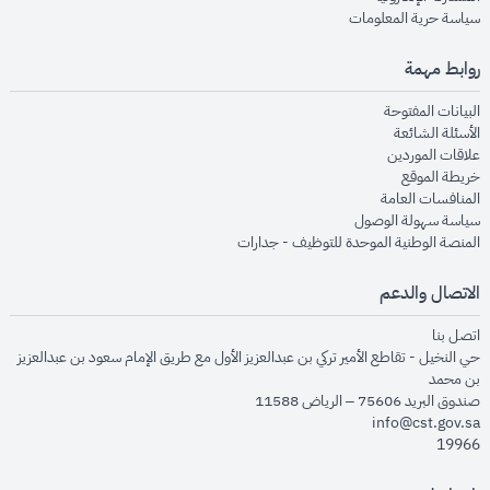
opens in new window
سياسة حرية المعلومات
روابط مهمة
opens in new window
البيانات المفتوحة
opens in new window
الأسئلة الشائعة
opens in new window
علاقات الموردين
opens in new window
خريطة الموقع
opens in new window
المنافسات العامة
opens in new window
سياسة سهولة الوصول
opens in new window
المنصة الوطنية الموحدة للتوظيف - جدارات
الاتصال والدعم
opens in new window
اتصل بنا
حي النخيل - تقاطع الأمير تركي بن عبدالعزيز الأول مع طريق الإمام سعود بن عبدالعزيز
بن محمد
صندوق البريد 75606 – الرياض 11588
info@cst.gov.sa
19966