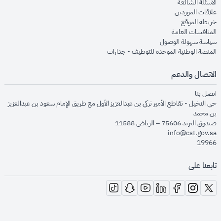
opens in new window
الأسئلة الشائعة
opens in new window
علاقات الموردين
opens in new window
خريطة الموقع
opens in new window
المنافسات العامة
opens in new window
سياسة سهولة الوصول
opens in new window
المنصة الوطنية الموحدة للتوظيف - جدارات
الاتصال والدعم
opens in new window
اتصل بنا
حي النخيل - تقاطع الأمير تركي بن عبدالعزيز الأول مع طريق الإمام سعود بن عبدالعزيز
بن محمد
صندوق البريد 75606 – الرياض 11588
info@cst.gov.sa
19966
تابعنا على
opens in new window
opens in new window
opens in new window
opens in new window
opens in new window
opens in new window
opens in new window