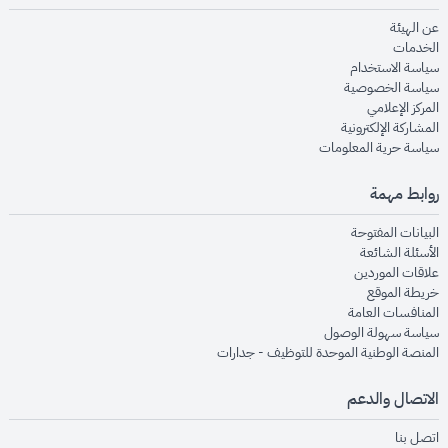
opens in new window
عن الهيئة
opens in new window
الخدمات
opens in new window
سياسة الاستخدام
opens in new window
سياسة الخصوصية
opens in new window
المركز الإعلامي
opens in new window
المشاركة الإلكترونية
opens in new window
سياسة حرية المعلومات
روابط مهمة
opens in new window
البيانات المفتوحة
opens in new window
الأسئلة الشائعة
opens in new window
علاقات الموردين
opens in new window
خريطة الموقع
opens in new window
المنافسات العامة
opens in new window
سياسة سهولة الوصول
opens in new window
المنصة الوطنية الموحدة للتوظيف - جدارات
الاتصال والدعم
opens in new window
اتصل بنا