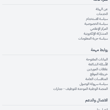
opens in new window
عن الهيئة
opens in new window
الخدمات
opens in new window
سياسة الاستخدام
opens in new window
سياسة الخصوصية
opens in new window
المركز الإعلامي
opens in new window
المشاركة الإلكترونية
opens in new window
سياسة حرية المعلومات
روابط مهمة
opens in new window
البيانات المفتوحة
opens in new window
الأسئلة الشائعة
opens in new window
علاقات الموردين
opens in new window
خريطة الموقع
opens in new window
المنافسات العامة
opens in new window
سياسة سهولة الوصول
opens in new window
المنصة الوطنية الموحدة للتوظيف - جدارات
الاتصال والدعم
opens in new window
اتصل بنا