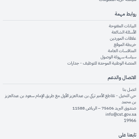
روابط مهمة
opens in new window
البيانات المفتوحة
opens in new window
الأسئلة الشائعة
opens in new window
علاقات الموردين
opens in new window
خريطة الموقع
opens in new window
المنافسات العامة
opens in new window
سياسة سهولة الوصول
opens in new window
المنصة الوطنية الموحدة للتوظيف - جدارات
الاتصال والدعم
opens in new window
اتصل بنا
حي النخيل - تقاطع الأمير تركي بن عبدالعزيز الأول مع طريق الإمام سعود بن عبدالعزيز
بن محمد
صندوق البريد 75606 – الرياض 11588
info@cst.gov.sa
19966
تابعنا على