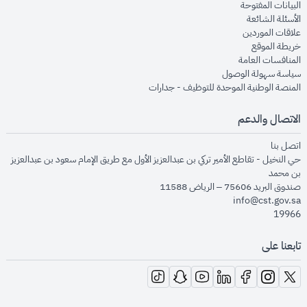
opens in new window
البيانات المفتوحة
opens in new window
الأسئلة الشائعة
opens in new window
علاقات الموردين
opens in new window
خريطة الموقع
opens in new window
المنافسات العامة
opens in new window
سياسة سهولة الوصول
opens in new window
المنصة الوطنية الموحدة للتوظيف - جدارات
الاتصال والدعم
opens in new window
اتصل بنا
حي النخيل - تقاطع الأمير تركي بن عبدالعزيز الأول مع طريق الإمام سعود بن عبدالعزيز
بن محمد
صندوق البريد 75606 – الرياض 11588
info@cst.gov.sa
19966
تابعنا على
opens in new window
opens in new window
opens in new window
opens in new window
opens in new window
opens in new window
opens in new window