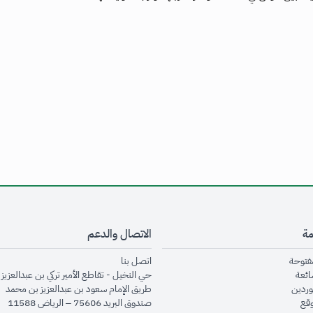
مة
الاتصال والدعم
opens in new window
opens in new window
مفتوحة
اتصل بنا
opens in new window
ائعة
حي النخيل - تقاطع الأمير تركي بن عبدالعزيز 
opens in new window
وردين
طريق الإمام سعود بن عبدالعزيز بن محمد
opens in new window
وقع
صندوق البريد 75606 – الرياض 11588