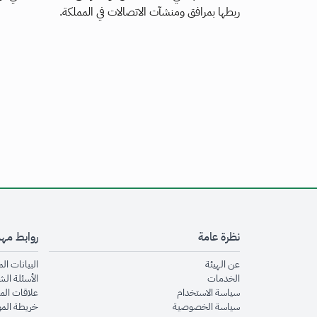
ربطها بمرافق ومنشآت الاتصالات في المملكة.
نظرة عامة
روابط مه
opens in new window
عن الهيئة
البيانات ال
opens in new window
الخدمات
الأسئلة الش
opens in new window
سياسة الاستخدام
علاقات الم
opens in new window
سياسة الخصوصية
خريطة الم