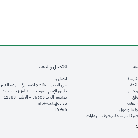
مة
الاتصال والدعم
opens in new window
opens in new window
مفتوحة
اتصل بنا
opens in new window
ائعة
حي النخيل - تقاطع الأمير تركي بن عبدالعزيز 
opens in new window
وردين
طريق الإمام سعود بن عبدالعزيز بن محمد
opens in new window
وقع
صندوق البريد 75606 – الرياض 11588
opens in new window
العامة
info@cst.gov.sa
opens in new window
لة الوصول
19966
opens in new window
طنية الموحدة للتوظيف - جدارات