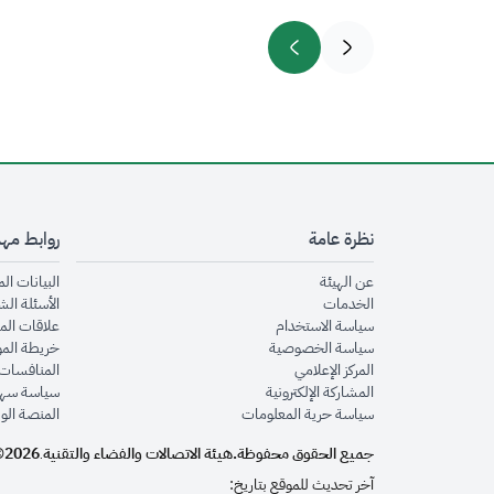
نظرة عامة
روابط مه
opens in new window
عن الهيئة
البيانات ال
opens in new window
الخدمات
الأسئلة الش
opens in new window
سياسة الاستخدام
علاقات الم
opens in new window
سياسة الخصوصية
خريطة الم
opens in new window
المركز الإعلامي
المنافسات 
opens in new window
المشاركة الإلكترونية
سياسة سهو
opens in new window
سياسة حرية المعلومات
المنصة الو
جميع الحقوق محفوظة.
هيئة الاتصالات والفضاء والتقنية
2026©
.
آخر تحديث للموقع بتاريخ: