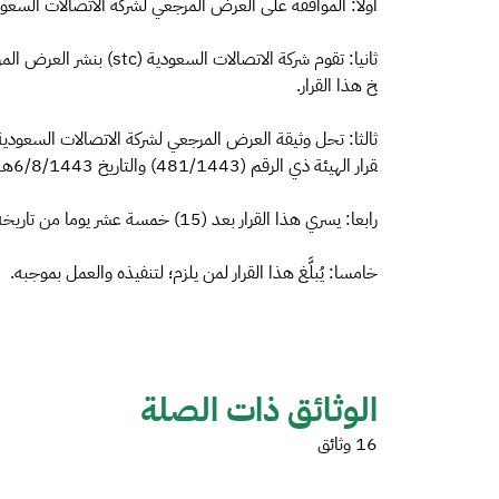
أولا: الموافقة على العرض المرجعي لشركة الاتصالات السعودية (stc) المرافق لهذا ا
خ هذا القرار.
قرار الهيئة ذي الرقم (481/1443) والتاريخ 6/8/1443هــ.
رابعا: يسري هذا القرار بعد (15) خمسة عشر يوما من تاريخه.
خامسا: يُبلَّغ هذا القرار لمن يلزم؛ لتنفيذه والعمل بموجبه.
الوثائق ذات الصلة
16 وثائق