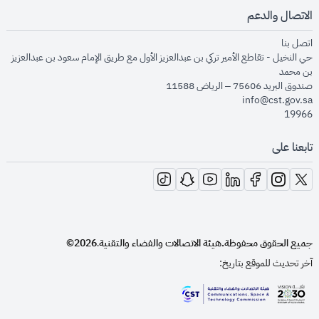
الاتصال والدعم
opens in new window
اتصل بنا
حي النخيل - تقاطع الأمير تركي بن عبدالعزيز الأول مع طريق الإمام سعود بن عبدالعزيز
بن محمد
صندوق البريد 75606 – الرياض 11588
info@cst.gov.sa
19966
تابعنا على
opens in new window
opens in new window
opens in new window
opens in new window
opens in new window
opens in new window
opens in new window
جميع الحقوق محفوظة.
هيئة الاتصالات والفضاء والتقنية
2026©
.
آخر تحديث للموقع بتاريخ:
opens in new window
opens in new window