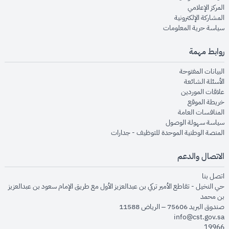
opens in new window
المركز الإعلامي
opens in new window
المشاركة الإلكترونية
opens in new window
سياسة حرية المعلومات
روابط مهمة
opens in new window
البيانات المفتوحة
opens in new window
الأسئلة الشائعة
opens in new window
علاقات الموردين
opens in new window
خريطة الموقع
opens in new window
المنافسات العامة
opens in new window
سياسة سهولة الوصول
opens in new window
المنصة الوطنية الموحدة للتوظيف - جدارات
الاتصال والدعم
opens in new window
اتصل بنا
حي النخيل - تقاطع الأمير تركي بن عبدالعزيز الأول مع طريق الإمام سعود بن عبدالعزيز
بن محمد
صندوق البريد 75606 – الرياض 11588
info@cst.gov.sa
19966