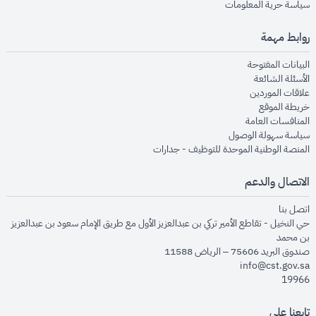
opens in new window
سياسة حرية المعلومات
روابط مهمة
opens in new window
البيانات المفتوحة
opens in new window
الأسئلة الشائعة
opens in new window
علاقات الموردين
opens in new window
خريطة الموقع
opens in new window
المنافسات العامة
opens in new window
سياسة سهولة الوصول
opens in new window
المنصة الوطنية الموحدة للتوظيف - جدارات
الاتصال والدعم
opens in new window
اتصل بنا
حي النخيل - تقاطع الأمير تركي بن عبدالعزيز الأول مع طريق الإمام سعود بن عبدالعزيز
بن محمد
صندوق البريد 75606 – الرياض 11588
info@cst.gov.sa
19966
تابعنا على