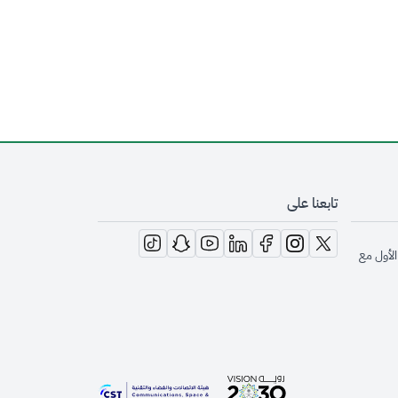
تابعنا على
opens in new window
opens in new window
opens in new window
opens in new window
opens in new window
opens in new window
opens in new window
الأول مع