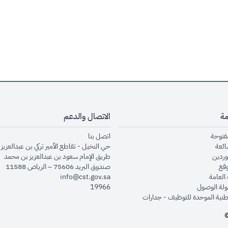
مة
الاتصال والدعم
opens in new window
opens in new window
مفتوحة
اتصل بنا
opens in new window
ائعة
حي النخيل - تقاطع الأمير تركي بن عبدالعزيز 
opens in new window
وردين
طريق الإمام سعود بن عبدالعزيز بن محمد
opens in new window
وقع
صندوق البريد 75606 – الرياض 11588
opens in new window
العامة
info@cst.gov.sa
opens in new window
لة الوصول
19966
opens in new window
طنية الموحدة للتوظيف - جدارات