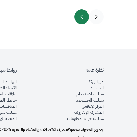
نظرة عامة
روابط مه
opens in new window
عن الهيئة
البيانات ال
opens in new window
الخدمات
الأسئلة الش
opens in new window
سياسة الاستخدام
علاقات الم
opens in new window
سياسة الخصوصية
خريطة الم
opens in new window
المركز الإعلامي
المنافسات 
opens in new window
المشاركة الإلكترونية
سياسة سهو
opens in new window
سياسة حرية المعلومات
المنصة الو
جميع الحقوق محفوظة.
هيئة الاتصالات والفضاء والتقنية
2026©
.