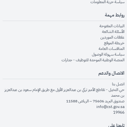
opens in new window
سياسة حرية المعلومات
روابط مهمة
opens in new window
البيانات المفتوحة
opens in new window
الأسئلة الشائعة
opens in new window
علاقات الموردين
opens in new window
خريطة الموقع
opens in new window
المنافسات العامة
opens in new window
سياسة سهولة الوصول
opens in new window
المنصة الوطنية الموحدة للتوظيف - جدارات
الاتصال والدعم
opens in new window
اتصل بنا
حي النخيل - تقاطع الأمير تركي بن عبدالعزيز الأول مع طريق الإمام سعود بن عبدالعزيز
بن محمد
صندوق البريد 75606 – الرياض 11588
info@cst.gov.sa
19966
تابعنا على