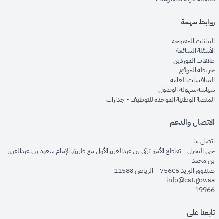
روابط مهمة
opens in new window
البيانات المفتوحة
opens in new window
الأسئلة الشائعة
opens in new window
علاقات الموردين
opens in new window
خريطة الموقع
opens in new window
المنافسات العامة
opens in new window
سياسة سهولة الوصول
opens in new window
المنصة الوطنية الموحدة للتوظيف - جدارات
الاتصال والدعم
opens in new window
اتصل بنا
حي النخيل - تقاطع الأمير تركي بن عبدالعزيز الأول مع طريق الإمام سعود بن عبدالعزيز
بن محمد
صندوق البريد 75606 – الرياض 11588
info@cst.gov.sa
19966
تابعنا على