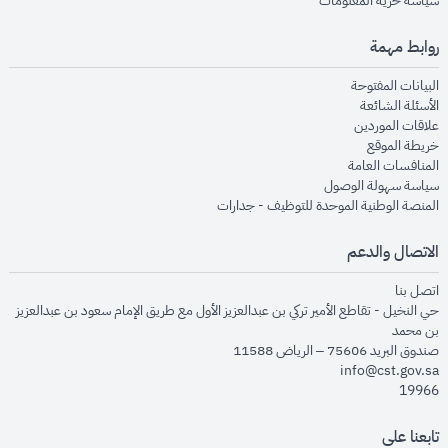
سياسة حرية المعلومات
روابط مهمة
opens in new window
البيانات المفتوحة
opens in new window
الأسئلة الشائعة
opens in new window
علاقات الموردين
opens in new window
خريطة الموقع
opens in new window
المنافسات العامة
opens in new window
سياسة سهولة الوصول
opens in new window
المنصة الوطنية الموحدة للتوظيف - جدارات
الاتصال والدعم
opens in new window
اتصل بنا
حي النخيل - تقاطع الأمير تركي بن عبدالعزيز الأول مع طريق الإمام سعود بن عبدالعزيز
بن محمد
صندوق البريد 75606 – الرياض 11588
info@cst.gov.sa
19966
تابعنا على