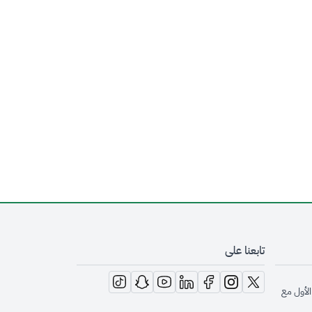
تابعنا على
opens in new window
opens in new window
opens in new window
opens in new window
opens in new window
opens in new window
opens in new window
الأول مع