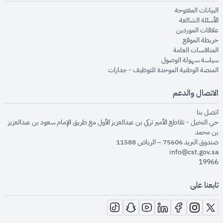
opens in new window
البيانات المفتوحة
opens in new window
الأسئلة الشائعة
opens in new window
علاقات الموردين
opens in new window
خريطة الموقع
opens in new window
المنافسات العامة
opens in new window
سياسة سهولة الوصول
opens in new window
المنصة الوطنية الموحدة للتوظيف - جدارات
الاتصال والدعم
opens in new window
اتصل بنا
حي النخيل - تقاطع الأمير تركي بن عبدالعزيز الأول مع طريق الإمام سعود بن عبدالعزيز
بن محمد
صندوق البريد 75606 – الرياض 11588
info@cst.gov.sa
19966
تابعنا على
opens in new window
opens in new window
opens in new window
opens in new window
opens in new window
opens in new window
opens in new window