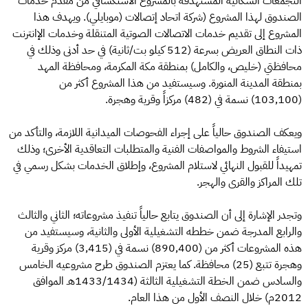
التجمعات السكانية المستهدفة بالمشروع الاستكشافي من مقدم خدمات
الصندوق لهذا المشروع (شركة اتحاد إتصالات (موبايلي). ويهدف هذا
المشروع إلى تقديم خدمات الاتصالات الصوتية المتنقلة وخدمات الإانترنت
ذات النطاق العريض بسرعة (512 كيلو بت/ثانية) في حد أدنى وذلك في
محافظتي (خليص، والكامل) بمنطقة مكة المكرمة، ومحافظة المهد
بمنطقة المدينة المنورة. وسيستفيد من هذا المشروع أكثر من
(103,100) نسمة في (482) مركزاً وقرية وهجرة.
ويعكف الصندوق حالياً على إجراء الفحوصات الميدانية اللازمة، والتأكد من
استيفاء الشروط والمواصفات الفنية والمتطلبات التعاقدية الأخرى؛ وذلك
تمهيداً للقبول النهائي لاستلام المشروع، وإطلاق الخدمات بشكل رسمي في
تلك المراكز والقرى والهجر.
وتجدر الإشارة إلى أن الصندوق يتابع حالياً تنفيذ مشروعاته؛ الثاني والثالث
والرابع المدرجة ضمن خططه التشغيلية الأولى والثانية، وسيستفيد من
هذه المشروعات أكثر من (890,400) نسمة في (3,415) مركز وقرية
وهجرة تتبع (25) محافظة. كما يعتزم الصندوق طرح مشروعيه الخامس
والسادس ضمن الخطة التشغيلية الثالثة (1433/1434هـ الموافق
2012م) خلال النصف الأول من هذا العام.