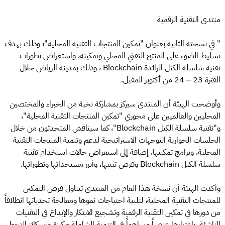
منتدى التقنية الرقمية
" في نسخته الثانية بعنوان "تمكين المنتجات التقنية المحلية"؛ وذلك بهدف
تسليط الضوء على المنتج التقني المحلي وتمكينه، واستعراض تطورات
تقنية سلسلة الكتل الرائدة Blockchain ، وذلك بمدينة الرياض خلال
الفترة 23 – 24 من أكتوبر المقبل.
وأوضحت الهيئة أن المنتدى سيركز بمشاركة نخبة من الخبراء والمختصين
المحليين والعالميين على محوري "تمكين المنتجات التقنية المحلية"،
و"تقنية سلسلة الكتل Blockchain"، كما سيناقش المتحدثون من خلال
الجلسات الحوارية التوجهات الاستراتيجية لدعم وتنمية المنتجات التقنية
المحلية، وبرامج تمكينها، إضافة إلى استعراض حالات استخدام تقنية
سلسلة الكتل Blockchain وفرص تبنيها، وأبرز مستجداتها وتطوراتها.
وأكدت الهيئة أن نسخة هذا العام من المنتدى تتناول فرص التمكين
للمنتجات التقنية المحلية، لتلبية احتياجات نموها ومعالجة تحدياتها انطلاقاً
من دورها في تمكين التقنية الرقمية وتشجيع الابتكار والإبداع في التقنيات
الناشئة، باعتبارها عنصراً مساهماً في التنمية الشاملة وركيزة من ركائز التحول