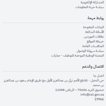
opens in new window
المشاركة الإلكترونية
opens in new window
سياسة حرية المعلومات
روابط مهمة
opens in new window
البيانات المفتوحة
opens in new window
الأسئلة الشائعة
opens in new window
علاقات الموردين
opens in new window
خريطة الموقع
opens in new window
المنافسات العامة
opens in new window
سياسة سهولة الوصول
opens in new window
المنصة الوطنية الموحدة للتوظيف - جدارات
الاتصال والدعم
opens in new window
اتصل بنا
حي النخيل - تقاطع الأمير تركي بن عبدالعزيز الأول مع طريق الإمام سعود بن عبدالعزيز
بن محمد
صندوق البريد 75606 – الرياض 11588
info@cst.gov.sa
19966