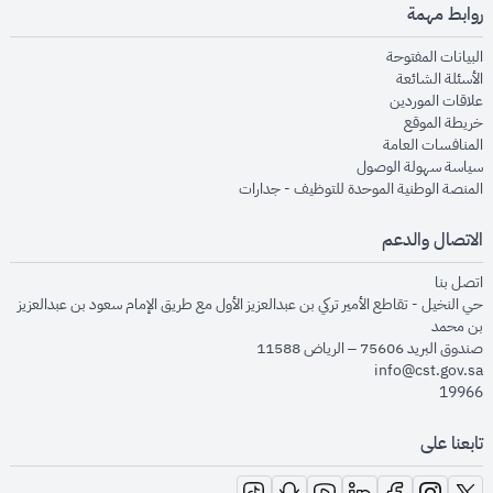
روابط مهمة
opens in new window
البيانات المفتوحة
opens in new window
الأسئلة الشائعة
opens in new window
علاقات الموردين
opens in new window
خريطة الموقع
opens in new window
المنافسات العامة
opens in new window
سياسة سهولة الوصول
opens in new window
المنصة الوطنية الموحدة للتوظيف - جدارات
الاتصال والدعم
opens in new window
اتصل بنا
حي النخيل - تقاطع الأمير تركي بن عبدالعزيز الأول مع طريق الإمام سعود بن عبدالعزيز
بن محمد
صندوق البريد 75606 – الرياض 11588
info@cst.gov.sa
19966
تابعنا على