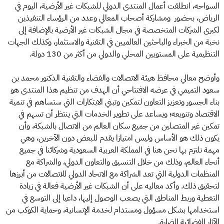
السواحه، انطلقت أعمال المنتدى الدولي للشبكات غير الأرضية، اليوم في
الرياض، بحضور ومشاركة أصحاب المعالي وعدد من الرؤساء التنفيذين
لكبرى الشركات المتخصصة في مجال الشبكات غير الأرضية بالإضافة إلى
نخبة من الخبراء والباحثين العالميين في التقنية والاستثمار، وكذلك الجهات
التنظيمية على المستويين المحلي والدولي من أكثر من 130 دولة.
وأوضح معالي محافظ هيئة الاتصالات والفضاء والتقنية الدكتور محمد بن
سعود التميمي في عرضه الافتتاحي أن الهدف من تنظيم هذا المنتدى هو
بناء الجسور وتعزيز التعاون لتمكين وتبني الابتكارات التي ستساهم في تنمية
الاقتصاد وتنويعه؛ ويساعد على تطوير الخدمات التي ينتظر أن تسهم في
تمكين غير المتصلين من جميع سكان العالم من الاتصال بالشبكة، وأن
يكون ذلك هو الأساس وليس امتيازا يقدم للبعض دون الآخرين، وهي
مهمة نلتزم بها نحن هنا في المملكة العربية السعودية وشركائنا في جميع
أنحاء العالم، وذلك من خلال التنسيق والتعاون الدولي، والشراكة مع
المنظمات الدولية التي تعد الشراكة مع الاتحاد الدولي للاتصالات من أبرزها
لتحقيق ذلك. وأكد معاليه على أن الشبكات غير الأرضية فعالة في زيادة
التغطية وربط المناطق التي يصعب الوصول إليها، داعيا إلى التوسع في
استخدامها بشكل مسؤول ومستدام لخدمة الإنسانية، وحماية الكوكب من
الآثار الفضائية الضارة.