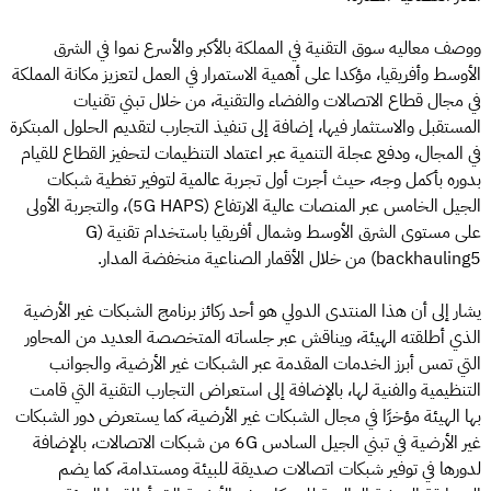
ووصف معاليه سوق التقنية في المملكة بالأكبر والأسرع نموا في الشرق
الأوسط وأفريقيا، مؤكدا على أهمية الاستمرار في العمل لتعزيز مكانة المملكة
في مجال قطاع الاتصالات والفضاء والتقنية، من خلال تبني تقنيات
المستقبل والاستثمار فيها، إضافة إلى تنفيذ التجارب لتقديم الحلول المبتكرة
في المجال، ودفع عجلة التنمية عبر اعتماد التنظيمات لتحفيز القطاع للقيام
بدوره بأكمل وجه، حيث أجرت أول تجربة عالمية لتوفير تغطية شبكات
الجيل الخامس عبر المنصات عالية الارتفاع (5G HAPS)، والتجربة الأولى
على مستوى الشرق الأوسط وشمال أفريقيا باستخدام تقنية (G
backhauling5) من خلال الأقمار الصناعية منخفضة المدار.
يشار إلى أن هذا المنتدى الدولي هو أحد ركائز برنامج الشبكات غير الأرضية
الذي أطلقته الهيئة، ويناقش عبر جلساته المتخصصة العديد من المحاور
التي تمس أبرز الخدمات المقدمة عبر الشبكات غير الأرضية، والجوانب
التنظيمية والفنية لها، بالإضافة إلى استعراض التجارب التقنية التي قامت
بها الهيئة مؤخرًا في مجال الشبكات غير الأرضية، كما يستعرض دور الشبكات
غير الأرضية في تبني الجيل السادس 6G من شبكات الاتصالات، بالإضافة
لدورها في توفير شبكات اتصالات صديقة للبيئة ومستدامة، كما يضم