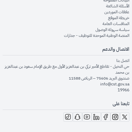
البيانات المفتوحة
opens in new window
الأسئلة الشائعة
opens in new window
علاقات الموردين
opens in new window
خريطة الموقع
opens in new window
المنافسات العامة
opens in new window
سياسة سهولة الوصول
opens in new window
المنصة الوطنية الموحدة للتوظيف - جدارات
الاتصال والدعم
opens in new window
اتصل بنا
حي النخيل - تقاطع الأمير تركي بن عبدالعزيز الأول مع طريق الإمام سعود بن عبدالعزيز
بن محمد
صندوق البريد 75606 – الرياض 11588
info@cst.gov.sa
19966
تابعنا على
opens in new window
opens in new window
opens in new window
opens in new window
opens in new window
opens in new window
opens in new window