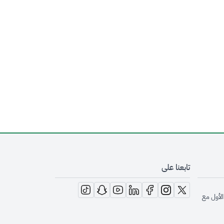
تابعنا على
opens in new window
opens in new window
opens in new window
opens in new window
opens in new window
opens in new window
opens in new window
الأول مع