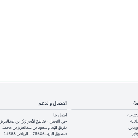
مة
الاتصال والدعم
opens in new window
opens in new window
مفتوحة
اتصل بنا
opens in new window
ائعة
حي النخيل - تقاطع الأمير تركي بن عبدالعزيز 
opens in new window
وردين
طريق الإمام سعود بن عبدالعزيز بن محمد
opens in new window
وقع
صندوق البريد 75606 – الرياض 11588