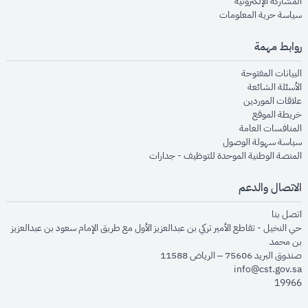
opens in new window
المشاركة الإلكترونية
opens in new window
سياسة حرية المعلومات
روابط مهمة
opens in new window
البيانات المفتوحة
opens in new window
الأسئلة الشائعة
opens in new window
علاقات الموردين
opens in new window
خريطة الموقع
opens in new window
المنافسات العامة
opens in new window
سياسة سهولة الوصول
opens in new window
المنصة الوطنية الموحدة للتوظيف - جدارات
الاتصال والدعم
opens in new window
اتصل بنا
حي النخيل - تقاطع الأمير تركي بن عبدالعزيز الأول مع طريق الإمام سعود بن عبدالعزيز
بن محمد
صندوق البريد 75606 – الرياض 11588
info@cst.gov.sa
19966