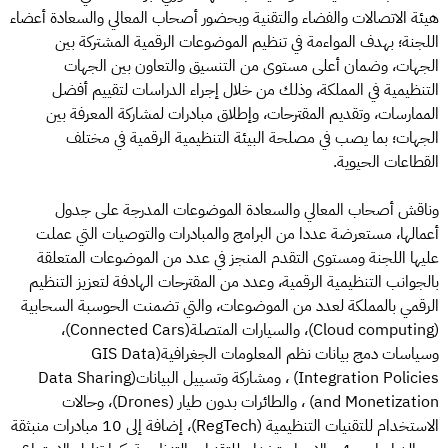
هيئة الاتصالات والفضاء والتقنية وبحضور أصحاب المعالي والسعادة أعضاء
اللجنة؛ بهدف المواءمة في تنظيم الموضوعات الرقمية المشتركة بين
الجهات، وضمان أعلى مستوى من التنسيق والتعاون بين الجهات
التنظيمية في المملكة، وذلك من خلال إجراء الدراسات لتقييم أفضل
الممارسات، وتقديم المقترحات، وإطلاق مبادرات لمشاركة المعرفة بين
الجهات؛ بما يصب في مصلحة البيئة التنظيمية الرقمية في مختلف
القطاعات الحيوية.
وناقش أصحاب المعالي والسعادة الموضوعات المدرجة على جدول
أعمالها، مستعرضة عددا من البرامج والمبادرات والتوصيات التي عملت
عليها اللجنة ومستوى التقدم المنجز في عدد من الموضوعات المتعلقة
بالجوانب التنظيمية الرقمية، وعدد من المقترحات الهادفة لتعزيز التنظيم
الرقمي بالمملكة لعدد من الموضوعات، والتي تضمنت الحوسبة السحابية
(Cloud computing)، والسيارات المتصلة(Connected Cars)،
وسياسات دمج بيانات نظم المعلومات الجغرافية(GIS Data
Integration Policies) ، ومشاركة وتسييل البيانات(Data Sharing
and Monetization) ، والطائرات بدون طيار (Drones)، وحالات
الاستخدام للتقنيات التنظيمية (RegTech)، إضافة إلى 10 مبادرات منبثقة