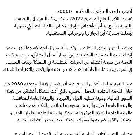
أصدرت لجنة التنظيمات الوطنية _x000D_
تقريرها الأول للعام المنصرم 2022، حيث يهدف التقرير إلى التعريف
باللجنة وتاريخ نشأتها وأهدافها وإبراز مبادراتها والدراسات التي تجريها،
وكذلك مشاركة أبرز إنجازاتها وتوجهاتها المستقبلية.
ويرصد التقرير التطور التنظيمي الرقمي المتسارع بالمملكة، وما نتج عنه من
إنشاء لجنة التنظيمات الوطنية ضمن مسار العمل التشاركي، حيث تشكلت
اللجنة من تسعة أعضاء من الجهات التنظيمية في المملكة بهدف التنسيق
في الموضوعات ذات العلاقة بالاتصالات والتقنية والرقمنة والتقنيات الناشئة.
ويبرز التقرير مراحل أعمال اللجنة ونشأتها ضمن رؤية السعودية 2030 من
خلال اللجنة الوطنية للتحول الرقمي، والتي أدت لتشكل أعضائها من هيئة
السوق المالية، وهيئة تنظيم المياه والكهرباء، والهيئة العامة للمنافسة،
والهيئة العامة للنقل، والهيئة السعودية للبيانات والذكاء الاصطناعي،
والهيئة العامة للإعلام المرئي والمسموع، والهيئة العامة للطيران المدني،
وهيئة الزكاة والضريبة والجمارك، وهيئة الاتصالات والفضاء والتقنية.
ويتطرق التقرير لنتائج الدراسة التشخيصية التي قدمتها الهيئة للوضع