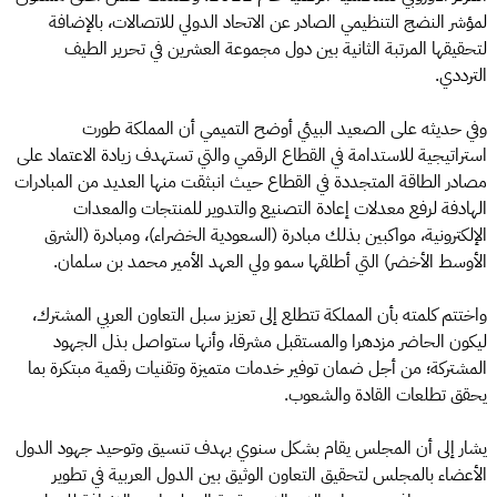
لمؤشر النضج التنظيمي الصادر عن الاتحاد الدولي للاتصالات، بالإضافة
لتحقيقها المرتبة الثانية بين دول مجموعة العشرين في تحرير الطيف
الترددي.
وفي حديثه على الصعيد البيئي أوضح التميمي أن المملكة طورت
استراتيجية للاستدامة في القطاع الرقمي والتي تستهدف زيادة الاعتماد على
مصادر الطاقة المتجددة في القطاع حيث انبثقت منها العديد من المبادرات
الهادفة لرفع معدلات إعادة التصنيع والتدوير للمنتجات والمعدات
الإلكترونية، مواكبين بذلك مبادرة (السعودية الخضراء)، ومبادرة (الشرق
الأوسط الأخضر) التي أطلقها سمو ولي العهد الأمير محمد بن سلمان.
واختتم كلمته بأن المملكة تتطلع إلى تعزيز سبل التعاون العربي المشترك،
ليكون الحاضر مزدهرا والمستقبل مشرقا، وأنها ستواصل بذل الجهود
المشتركة؛ من أجل ضمان توفير خدمات متميزة وتقنيات رقمية مبتكرة بما
يحقق تطلعات القادة والشعوب.
يشار إلى أن المجلس يقام بشكل سنوي بهدف تنسيق وتوحيد جهود الدول
الأعضاء بالمجلس لتحقيق التعاون الوثيق بين الدول العربية في تطوير