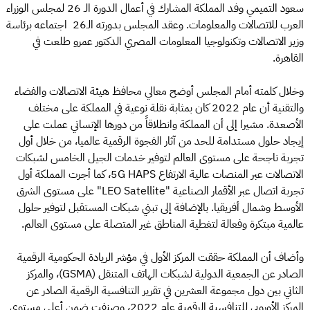
سعود التميمي وفد المملكة المشارك في أعمال الدورة الـ 26 لمجلس الوزراء
العرب للاتصالات والمعلومات. وعقد المجلس بدورته الـ26 اجتماعه برئاسة
وزير الاتصالات وتكنولوجيا المعلومات المصري الدكتور عمرو طلعت في
القاهرة.
وخلال كلمته أمام المجلس أوضح معالي محافظ هيئة الاتصالات والفضاء
والتقنية أن عام 2022 كان بمثابة نقلة نوعية في المملكة على مختلف
الأصعدة. مشيرا إلى أن المملكة وانطلاقاً من دورها الإنساني عملت على
إيجاد حلول مستدامة للحد من آثار الفجوة الرقمية عالميا، من خلال أول
تجربة ناجحة على مستوى العالم لتوفير خدمات الجيل الخامس لشبكات
الاتصالات عبر المنصات عالية الارتفاع 5G HAPS، كما أجرت المملكة أول
تجربة اتصال عبر الأقمار الصناعية "LEO Satellite" على مستوى الشرق
الأوسط وشمال أفريقيا. بالإضافة إلى تبني شبكات المستقبل لتوفير حلول
عالمية مبتكرة وفعالة لتغطية المناطق غير المتصلة على مستوى العالم.
وأضاف أن المملكة حققت المركز الأول في مؤشر الريادة الحكومية الرقمية
الصادر عن الجمعية الدولية لشبكات الهاتف المتنقل (GSMA)، والمركز
الثاني بين دول مجموعة العشرين في تقرير التنافسية الرقمية الصادر عن
المركز الأوروبي للتنافسية الرقمية عام 2022، وصنفت ضمن أعلى مستوى