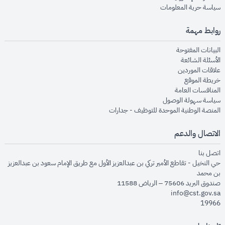
opens in new window
سياسة حرية المعلومات
روابط مهمة
opens in new window
البيانات المفتوحة
opens in new window
الأسئلة الشائعة
opens in new window
علاقات الموردين
opens in new window
خريطة الموقع
opens in new window
المنافسات العامة
opens in new window
سياسة سهولة الوصول
opens in new window
المنصة الوطنية الموحدة للتوظيف - جدارات
الاتصال والدعم
opens in new window
اتصل بنا
حي النخيل - تقاطع الأمير تركي بن عبدالعزيز الأول مع طريق الإمام سعود بن عبدالعزيز
بن محمد
صندوق البريد 75606 – الرياض 11588
info@cst.gov.sa
19966