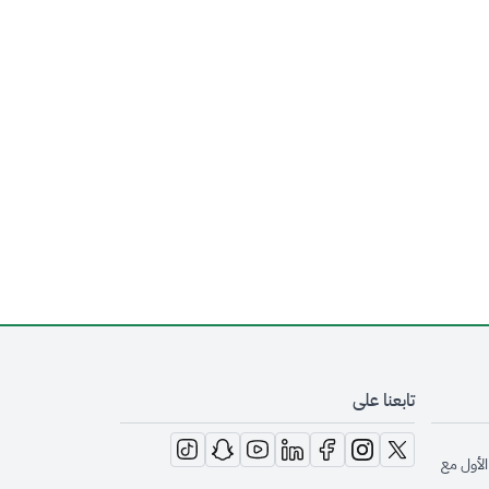
تابعنا على
opens in new window
opens in new window
opens in new window
opens in new window
opens in new window
opens in new window
opens in new window
الأول مع