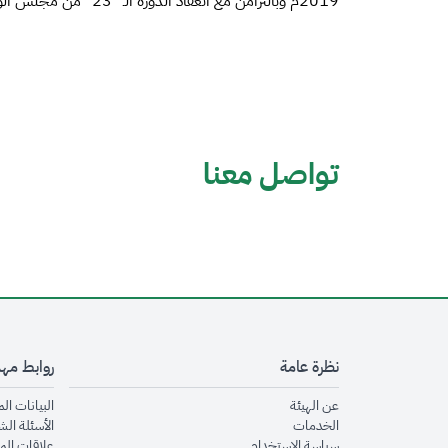
2019م وبالتزامن مع انعقاد الدورة الـ "23" من مجلس الوزراء العرب للاتصالات وتقنية المعلومات.
تواصل معنا
نظرة عامة
روابط مه
opens in new window
عن الهيئة
البيانات ال
opens in new window
الخدمات
الأسئلة الش
opens in new window
سياسة الاستخدام
علاقات الم