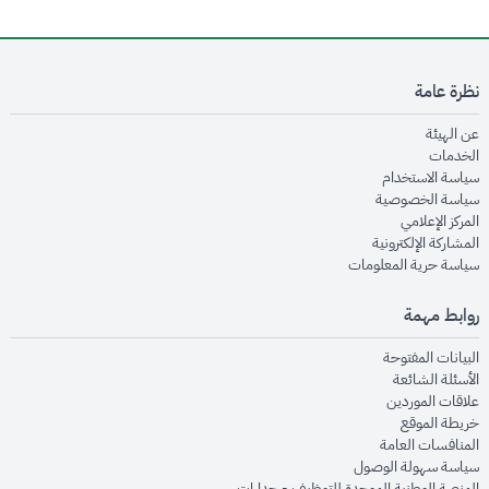
نظرة عامة
opens in new window
عن الهيئة
opens in new window
الخدمات
opens in new window
سياسة الاستخدام
opens in new window
سياسة الخصوصية
opens in new window
المركز الإعلامي
opens in new window
المشاركة الإلكترونية
opens in new window
سياسة حرية المعلومات
روابط مهمة
opens in new window
البيانات المفتوحة
opens in new window
الأسئلة الشائعة
opens in new window
علاقات الموردين
opens in new window
خريطة الموقع
opens in new window
المنافسات العامة
opens in new window
سياسة سهولة الوصول
opens in new window
المنصة الوطنية الموحدة للتوظيف - جدارات