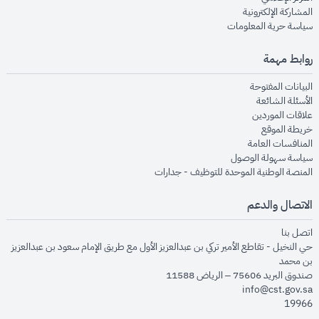
opens in new window
المشاركة الإلكترونية
opens in new window
سياسة حرية المعلومات
روابط مهمة
opens in new window
البيانات المفتوحة
opens in new window
الأسئلة الشائعة
opens in new window
علاقات الموردين
opens in new window
خريطة الموقع
opens in new window
المنافسات العامة
opens in new window
سياسة سهولة الوصول
opens in new window
المنصة الوطنية الموحدة للتوظيف - جدارات
الاتصال والدعم
opens in new window
اتصل بنا
حي النخيل - تقاطع الأمير تركي بن عبدالعزيز الأول مع طريق الإمام سعود بن عبدالعزيز
بن محمد
صندوق البريد 75606 – الرياض 11588
info@cst.gov.sa
19966