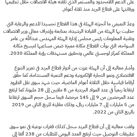
على الدعم اللامحدود والمستمر الذي تلقته هيئة الاتصالات خلال تنظيمها
ورقابتها على قطاع البريد منذ ثلاثة أعوام.
وعدّ التميمي ما أنجزته الهيئة في هذا القطاع تجسيدا للدعم والرعاية التي
حظيت بها الهيئة من القيادة الرشيدة، بمتابعة وإشراف معالي وزير الاتصالات
وتقنية المعلومات رئيس مجلس إدارة الهيئة المهندس عبدالله بن عامر
السواحه، التي بوأت القطاع مكانة مميزة ضمن مساعيها لترسيخ مكانة
المملكة كمركز لوجستي عالمي وتحقيق مستهدفات رؤية المملكة 2030.
وأشار معاليه إلى أن الهيئة عززت من أدوار قطاع البريد في تعزيز التنوع
الاقتصادي ونمو التجارة الإلكترونية ودعم التنمية المستدامة، كما حقّق
أرقاما قياسية خلال الثلاثة أعوام الماضية، حيث شهد سوق نقل الطرود
ارتفاعا ربعياً في عدد المواد البريدية من 8 ملايين إلى 28 مليونا، كما ارتفع
عدد المرخصين من 9 إلى 145 مرخصا، فيما سجل حجم السوق ارتفاعا
من 5 مليارات إلى 7 مليارات ريال، وذلك مقارنة للربع الثاني من 2019
بالربع الثاني من 2022.
ولفت معاليه إلى أن قطاع البريد سجل كذلك قفزات نوعية في نمو سوق
تطبيقات التوصيل حيث ارتفع العدد اليومي للطلبات من 238 ألفا إلى