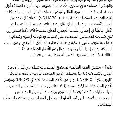
والابتكار، للمساهمة في تحقيق الأهداف التنموية، حيث أجرت المملكة أول
تجربة ناجحة على مستوى العالم لتوفير خدمات الجيل الخامس لشبكات
الاتصالات عبر المنصات عالية الارتفاع (5G HAPS)، إضافة إلى تدشين
الجيل الأحدث من تقنيات الواي فاي WiFi-6e لتصبح المملكة بذلك
الأولى عالميًا في إجمالي الطيف الترددي المتاح لـتقنيةWiFi ، كما تسعى إلى
تبني شبكات المستقبل المعتمدة على تقنيات ومكونات أرضية وفضائية
متداخلة لتوفير حلول مبتكرة وفعالة لتغطية المناطق النائية في جميع أنحاء
المملكة، إذ تم إجراء أول تجربة اتصال عبر الأقمار الصناعية "LEO
Satellite" على مستوى الشرق الأوسط وشمال أفريقيا.
يذكر أن منتدى القمة العالمية لمجتمع المعلومات يُنظم من قبل الاتحاد
الدولي للاتصالات (ITU) ومنظمة الأمم المتحدة للتربية والعلم والثقافة
"اليونيسكو" (UNESCO) وبرنامج الأمم المتحدة الإنمائي (UNDP) ومؤتمر
الأمم المتحدة للتجارة والتنمية (UNCTAD), حيث سيتم خلال المنتدى
إجراء حوارات تفاعلية رفيعة المستوى وورش عمل حول العديد من
الموضوعات لاستعراض آخر التطورات وتبادل الخبرات بين مختلف أصحاب
المصلحة.