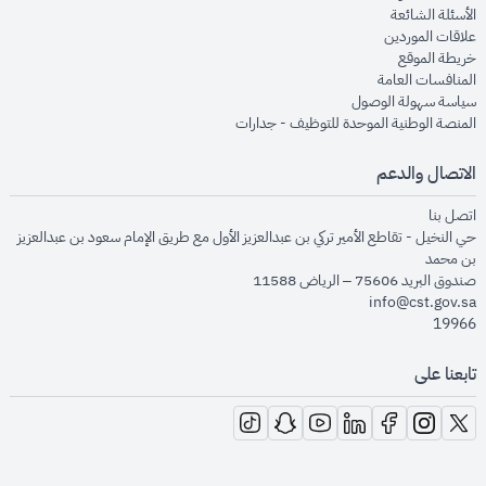
opens in new window
الأسئلة الشائعة
opens in new window
علاقات الموردين
opens in new window
خريطة الموقع
opens in new window
المنافسات العامة
opens in new window
سياسة سهولة الوصول
opens in new window
المنصة الوطنية الموحدة للتوظيف - جدارات
الاتصال والدعم
opens in new window
اتصل بنا
حي النخيل - تقاطع الأمير تركي بن عبدالعزيز الأول مع طريق الإمام سعود بن عبدالعزيز
بن محمد
صندوق البريد 75606 – الرياض 11588
info@cst.gov.sa
19966
تابعنا على
opens in new window
opens in new window
opens in new window
opens in new window
opens in new window
opens in new window
opens in new window