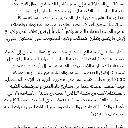
المملكة من المشاركة فيه إلى تعزيز مكانتها الدولية في مجال الاتصالات
وتقنية المعلومات، بالإضافة إلى إبراز جهودها وإنجازاتها في الملفات
المطروحة للنقاش ضمن أعمال المنتدى، حيث تعد المملكة شريكاً
استراتيجياً لتحقيق أهداف القمة العالمية لمجتمع المعلومات وأهداف
التنمية المستدامة ذات الصلة، ولاعباً أساسياً في تعزيز ثقافة التميز والإبداع
في كل ما يتعلق بقطاع الاتصالات وتقنية المعلومات على المستوى الدولي.
وأشار معاليه في كلمته التي ألقاها في حفل افتتاح أعمال المنتدى إلى أهمية
الاستدامة لقطاع الاتصالات وتقنية المعلومات وتزايد الحاجة إليها في ظل
التحديات المتسارعة التي يشهدها العالم، مشيرا إلى أن ذلك الاهتمام
تجسد في إطلاق العديد من البرامج والمشاريع من خلال رؤية المملكة
2030 التي جعلت الاستدامة ضمن محاورها الرئيسية للارتقاء بالمستقبل،
حيث أطلقت المملكة عددا من مشاريع بناء المدن والمجتمعات الذكية
والمستدامة كمشروع مدينة "ذا لاين" ومشروع مدينة "أوكساجون"، التي
ستعمل بالطاقة المتجددة بنسبة 100%، وتتبنى التقنيات الحديثة كإنترنت
الأشياء، والذكاء الاصطناعي والروبوتات وتسخير البيانات لتعزيز قدرات البنية
التحتية لهذه المدن ".
مؤكدا على أهمية وجود بنية تحتية رقمية آمنة تتميز بالمرونة والمتانة