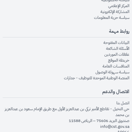
opens in new window
المركز الإعلامي
opens in new window
المشاركة الإلكترونية
opens in new window
سياسة حرية المعلومات
روابط مهمة
opens in new window
البيانات المفتوحة
opens in new window
الأسئلة الشائعة
opens in new window
علاقات الموردين
opens in new window
خريطة الموقع
opens in new window
المنافسات العامة
opens in new window
سياسة سهولة الوصول
opens in new window
المنصة الوطنية الموحدة للتوظيف - جدارات
الاتصال والدعم
opens in new window
اتصل بنا
حي النخيل - تقاطع الأمير تركي بن عبدالعزيز الأول مع طريق الإمام سعود بن عبدالعزيز
بن محمد
صندوق البريد 75606 – الرياض 11588
info@cst.gov.sa