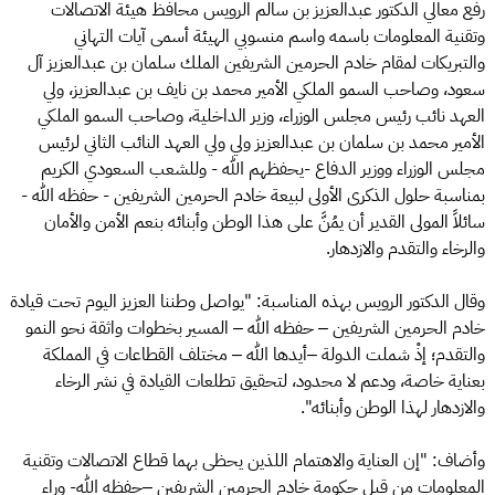
رفع معالي الدكتور عبدالعزيز بن سالم الرويس محافظ هيئة الاتصالات
وتقنية المعلومات باسمه واسم منسوبي الهيئة أسمى آيات التهاني
والتبريكات لمقام خادم الحرمين الشريفين الملك سلمان بن عبدالعزيز آل
سعود، وصاحب السمو الملكي الأمير محمد بن نايف بن عبدالعزيز، ولي
العهد نائب رئيس مجلس الوزراء، وزير الداخلية، وصاحب السمو الملكي
الأمير محمد بن سلمان بن عبدالعزيز ولي ولي العهد النائب الثاني لرئيس
مجلس الوزراء ووزير الدفاع -يحفظهم الله - وللشعب السعودي الكريم
بمناسبة حلول الذكرى الأولى لبيعة خادم الحرمين الشريفين - حفظه الله -
سائلاً المولى القدير أن يمُنَّ على هذا الوطن وأبنائه بنعم الأمن والأمان
والرخاء والتقدم والازدهار.
وقال الدكتور الرويس بهذه المناسبة: "يواصل وطننا العزيز اليوم تحت قيادة
خادم الحرمين الشريفين – حفظه الله – المسير بخطوات واثقة نحو النمو
والتقدم؛ إذْ شملت الدولة –أيدها الله – مختلف القطاعات في المملكة
بعناية خاصة، ودعم لا محدود، لتحقيق تطلعات القيادة في نشر الرخاء
والازدهار لهذا الوطن وأبنائه".
وأضاف: "إن العناية والاهتمام اللذين يحظى بهما قطاع الاتصالات وتقنية
المعلومات من قبل حكومة خادم الحرمين الشريفين –حفظه الله- وراء