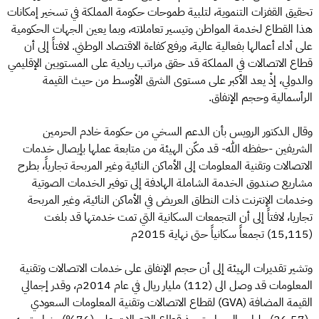
تحقيق القفزات التنموية، لتلبية طموحات حكومة المملكة في تسخير إمكانات
هذا القطاع لخدمة المواطن وتيسير تعاملاته، وبما يعين الجهات الحكومية
على أداء أعمالها بفعالية عالية، ورفع كفاءة الاقتصاد الوطني. لافتاً إلى أن
قطاع الاتصالات في المملكة قد حقق مراتب ريادية على المستويين الإقليمي
والدولي، إذْ يعد الأكبر على مستوى الشرق الأوسط من حيث القيمة
الرأسمالية وحجم الإنفاق.
وقال الدكتور الرويس بأن الدعم السخي من حكومة خادم الحرمين
الشريفين -حفظه الله- قد مكّن الهيئة من متابعة عملها بإيصال خدمات
الاتصالات وتقنية المعلومات إلى الأماكن النائية وغير المربحة تجارياً، بطرح
مشاريع صندوق الخدمة الشاملة الهادفة إلى توفير الخدمات الصوتية
وخدمات الإنترنت ذات النطاق العريض في الأماكن النائية، وغير المربحة
تجاريا، لافتاً إلى أن التجمعات السكانية التي تمت خدمتها قد بلغت
(15,115) تجمعاً سكانياً حتى نهاية 2015م
وتشير تقديرات الهيئة إلى أن حجم الإنفاق على خدمات الاتصالات وتقنية
المعلومات قد وصل الى (112) مليار ريال في عام 2014م، وقدر إجمالي
القيمة المضافة (GVA) لقطاع الاتصالات وتقنية المعلومات السعودي