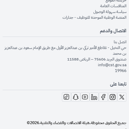
خريطة الموقع
opens in new window
المنافسات العامة
opens in new window
سياسة سهولة الوصول
opens in new window
المنصة الوطنية الموحدة للتوظيف - جدارات
الاتصال والدعم
opens in new window
اتصل بنا
حي النخيل - تقاطع الأمير تركي بن عبدالعزيز الأول مع طريق الإمام سعود بن عبدالعزيز
بن محمد
صندوق البريد 75606 – الرياض 11588
info@cst.gov.sa
19966
تابعنا على
opens in new window
opens in new window
opens in new window
opens in new window
opens in new window
opens in new window
opens in new window
جميع الحقوق محفوظة.
هيئة الاتصالات والفضاء والتقنية
2026©
.