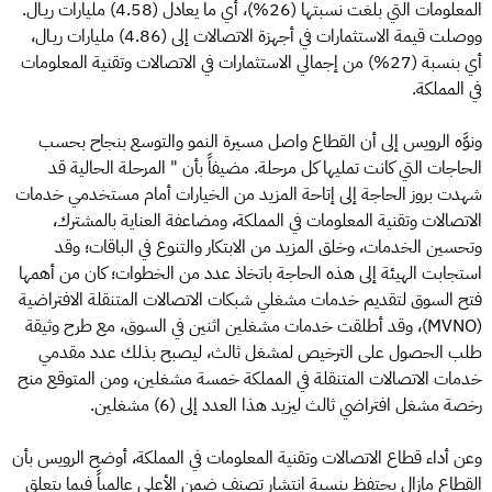
المعلومات التي بلغت نسبتها (26%)، أي ما يعادل (4.58) مليارات ريـال.
ووصلت قيمة الاستثمارات في أجهزة الاتصالات إلى (4.86) مليارات ريـال،
أي بنسبة (27%) من إجمالي الاستثمارات في الاتصالات وتقنية المعلومات
في المملكة.
ونوَّه الرويس إلى أن القطاع واصل مسيرة النمو والتوسع بنجاح بحسب
الحاجات التي كانت تمليها كل مرحلة. مضيفاً بأن " المرحلة الحالية قد
شهدت بروز الحاجة إلى إتاحة المزيد من الخيارات أمام مستخدمي خدمات
الاتصالات وتقنية المعلومات في المملكة، ومضاعفة العناية بالمشترك،
وتحسين الخدمات، وخلق المزيد من الابتكار والتنوع في الباقات؛ وقد
استجابت الهيئة إلى هذه الحاجة باتخاذ عدد من الخطوات؛ كان من أهمها
فتح السوق لتقديم خدمات مشغلي شبكات الاتصالات المتنقلة الافتراضية
(MVNO)، وقد أطلقت خدمات مشغلين اثنين في السوق، مع طرح وثيقة
طلب الحصول على الترخيص لمشغل ثالث، ليصبح بذلك عدد مقدمي
خدمات الاتصالات المتنقلة في المملكة خمسة مشغلين، ومن المتوقع منح
رخصة مشغل افتراضي ثالث ليزيد هذا العدد إلى (6) مشغلين.
وعن أداء قطاع الاتصالات وتقنية المعلومات في المملكة، أوضح الرويس بأن
القطاع مازال يحتفظ بنسبة انتشار تصنف ضمن الأعلى عالمياً فيما يتعلق