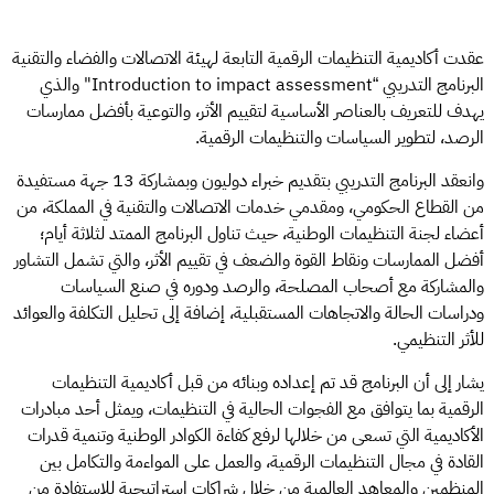
عقدت أكاديمية التنظيمات الرقمية التابعة لهيئة الاتصالات والفضاء والتقنية
البرنامج التدريبي “Introduction to impact assessment" والذي
يهدف للتعريف بالعناصر الأساسية لتقييم الأثر، والتوعية بأفضل ممارسات
الرصد، لتطوير السياسات والتنظيمات الرقمية.
وانعقد البرنامج التدريبي بتقديم خبراء دوليون وبمشاركة 13 جهة مستفيدة
من القطاع الحكومي، ومقدمي خدمات الاتصالات والتقنية في المملكة، من
أعضاء لجنة التنظيمات الوطنية، حيث تناول البرنامج الممتد لثلاثة أيام؛
أفضل الممارسات ونقاط القوة والضعف في تقييم الأثر، والتي تشمل التشاور
والمشاركة مع أصحاب المصلحة، والرصد ودوره في صنع السياسات
ودراسات الحالة والاتجاهات المستقبلية، إضافة إلى تحليل التكلفة والعوائد
للأثر التنظيمي.
يشار إلى أن البرنامج قد تم إعداده وبنائه من قبل أكاديمية التنظيمات
الرقمية بما يتوافق مع الفجوات الحالية في التنظيمات، ويمثل أحد مبادرات
الأكاديمية التي تسعى من خلالها لرفع كفاءة الكوادر الوطنية وتنمية قدرات
القادة في مجال التنظيمات الرقمية، والعمل على المواءمة والتكامل بين
المنظمين والمعاهد العالمية من خلال شراكات إستراتيجية للاستفادة من