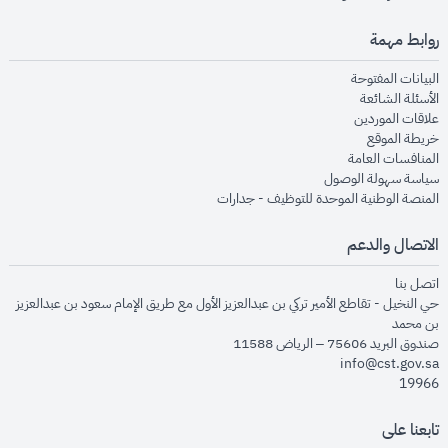
روابط مهمة
opens in new window
البيانات المفتوحة
opens in new window
الأسئلة الشائعة
opens in new window
علاقات الموردين
opens in new window
خريطة الموقع
opens in new window
المنافسات العامة
opens in new window
سياسة سهولة الوصول
opens in new window
المنصة الوطنية الموحدة للتوظيف - جدارات
الاتصال والدعم
opens in new window
اتصل بنا
حي النخيل - تقاطع الأمير تركي بن عبدالعزيز الأول مع طريق الإمام سعود بن عبدالعزيز
بن محمد
صندوق البريد 75606 – الرياض 11588
info@cst.gov.sa
19966
تابعنا على