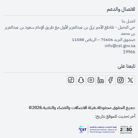
الاتصال والدعم
opens in new window
اتصل بنا
حي النخيل - تقاطع الأمير تركي بن عبدالعزيز الأول مع طريق الإمام سعود بن عبدالعزيز
بن محمد
صندوق البريد 75606 – الرياض 11588
info@cst.gov.sa
19966
تابعنا على
opens in new window
opens in new window
opens in new window
opens in new window
opens in new window
opens in new window
opens in new window
جميع الحقوق محفوظة.
هيئة الاتصالات والفضاء والتقنية
2026©
.
آخر تحديث للموقع بتاريخ:
opens in new window
opens in new window