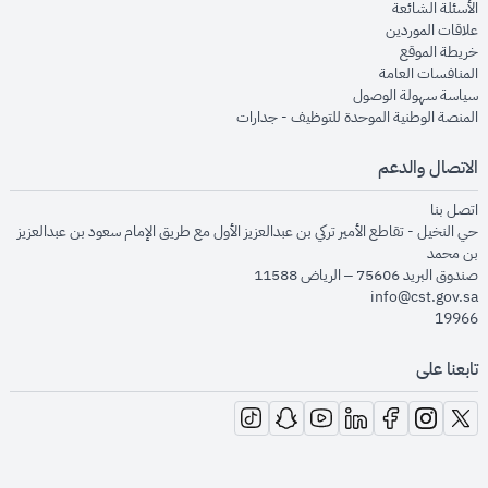
opens in new window
الأسئلة الشائعة
opens in new window
علاقات الموردين
opens in new window
خريطة الموقع
opens in new window
المنافسات العامة
opens in new window
سياسة سهولة الوصول
opens in new window
المنصة الوطنية الموحدة للتوظيف - جدارات
الاتصال والدعم
opens in new window
اتصل بنا
حي النخيل - تقاطع الأمير تركي بن عبدالعزيز الأول مع طريق الإمام سعود بن عبدالعزيز
بن محمد
صندوق البريد 75606 – الرياض 11588
info@cst.gov.sa
19966
تابعنا على
opens in new window
opens in new window
opens in new window
opens in new window
opens in new window
opens in new window
opens in new window