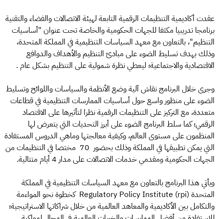
عقدت أكاديمية التنظيمات الرقمية التابعة لهيئة الاتصالات والفضاء والتقنية
برنامجا تدريبيا مكثفا للجهات الحكومية والخاصة تحت عنوان "أساسيات
التنظيم"، بالتعاون مع معهد السياسات التنظيمية في المملكة المتحدة،
وذلك بهدف تسليط الضوء على مبادئ التنظيم والأهداف والدوافع
الاقتصادية والاجتماعية؛ ليعطي نظرة شمولية على التنظيم بشكل عام .
وجرى خلال البرنامج نقاش آلية وضع الأنظمة والسياسات واللوائح وتسليط
الضوء على منظور واسع حول أساسيات الممارسات التنظيمية في قطاعات
متعددة، مع التركيز على التنظيمات الرقمية نظرا لتأثيرها على الاقتصاد
الرقمي؛ كما سلط البرنامج الضوء على أبرز التحديات التي يتعرض لها
المنظمون على مستوى العالم، وكيفية معالجتها وماهي الدروس المستفادة
التي يمكن تطبيقها في المملكة وذلك بحضور 70 مختصا في التنظيمات من
الجهات الحكومية ومقدمي خدمات الاتصالات على مدار 4 أيام متتالية.
ويأتي هذا البرنامج بالتعاون مع معهد السياسات التنظيمية في المملكة
المتحدة Regulatory Policy Institute (rpi) كخطوة نحو المواءمة
والتكامل بين الأكاديمية والمعاهد العالمية من خلال شراكاتها الاستراتيجية؛
للاستفادة من أفضل الممارسات والخبرات العالمية في المجال لمواكبة