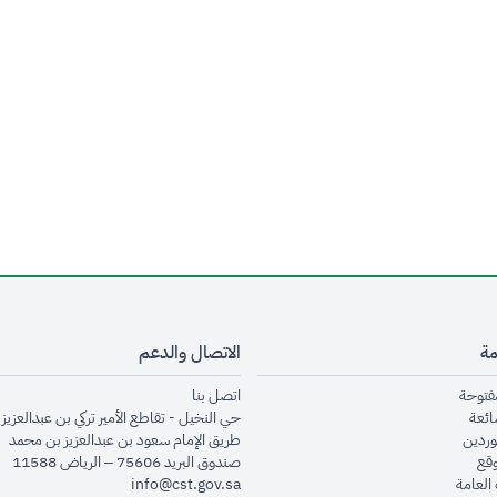
مة
الاتصال والدعم
opens in new window
opens in new window
مفتوحة
اتصل بنا
opens in new window
ائعة
حي النخيل - تقاطع الأمير تركي بن عبدالعزيز 
opens in new window
وردين
طريق الإمام سعود بن عبدالعزيز بن محمد
opens in new window
وقع
صندوق البريد 75606 – الرياض 11588
opens in new window
العامة
info@cst.gov.sa