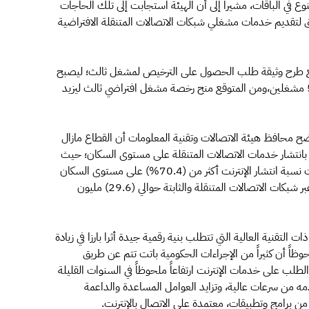
نوع في الباقات، مشيرا إلى أن الهيئة استجابت إلى تلك الحاجات
 لتقديم خدمات مشغلي شبكات الاتصالات المتنقلة الافتراضية
ع طرح وثيقة طلب الحصول على الترخيص لمشغل ثالث؛ ليصبح
بذلك عدد مقدمي خدمات الاتصالات المتنقلة في المملكة 5 مشغلين،ومن المتوقع منح رخصة مشغل افتراضي ثالث ليزيد
وضح محافظ هيئة الاتصالات وتقنية المعلومات أن القطاع مازال
 بانتشار خدمات الاتصالات المتنقلة على مستوى السكان؛ حيث
بلغت (152%) في نهاية الربع الثاني من 2016م، فيما بلغت نسبة انتشار الإنترنت أكثر من (70.4%) على مستوى السكان
أيضاً، وبلغت أعداد الاشتراكات في خدمات النطاق العريض عبر شبكات الاتصالات المتنقلة والثابتة حوالي (29.6) مليون
لتقنية العالية التي تتطلب بنية رقمية جيدة أثرا بارزا في زيادة
ً أن كثيراً من الإجراءات الحكومية باتت تتم عن طريق
الطلب على خدمات الإنترنت ارتفاعاً ملحوظاً في السنوات القليلة
توفر شبكات الألياف البصرية (FTTx) وما تقدمه من سرعات عالية، وتزايد العوامل المساعدة والداعمة
ه من برامج وتطبيقات، معتمدة على الاتصال بالإنترنت.