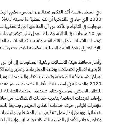
وفي السياق نفسه أكد الدكتور عبدالعزيز الرويس، مضي الهيئة
ميجابت في الثانية، والتأكد من أن المناطق التي لا تغطيها 
عن 10 ميجابت في الثانية، وكذلك العمل على توفير ت
توصيات الاتحاد الدولي للاتصالات، وتعزيز بيئة المنافسة الع
بالإضافة إلى زيادة القيمة المحلية المضافة للاتصالات وتقنية المعلومات من 77 مليار ر
وأشار محافظ هيئة الاتصالات وتقنية المعلومات إلى أن من أب
الأجنبية لقطاع الاتصالات وتقنية المعلومات، وتعزيز ريادة ا
لمراكز الاستضافة الضخمة، وتحديث الاطر والتنظيمات ومراجع
2020 والمتمثلة في استحداث الأطر التنظيمية لتحفيز مق
للنطاق العريض، وتوسيع نطاق صندوق الخدمة الشاملة؛ لدعم 
وإخلاء الترددات الخاصة بتقديم خدمات الاتصالات، من خلال
مؤشرات لقياس جودة خدمات النطاق العريض ونشرها للعم
خدماتها، ووضع إطار عمل تنظيمي بين المشغلين والبلديات
وتطوير معايير الأعمال المدنية للشبكات والمباني، وإدخالها ضم