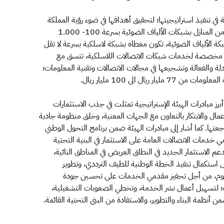
 في تنفيذ استراتيجيتها؛ لتحقيق أهدافها في ضوء رؤية المملكة
2030 التي جاء في مقدمتها أن تتم تغطية ما نسبته 83% من المنازل بشبكات الألياف الضوئية بسرعة 100- 1.000
شبكة الألياف الضوئية، تكون مغطاه بشبكة لاسلكية بسرعة لا تقل
رددات مخصصة لخدمات شبكات الاتصالات اللاسلكية، تتسق مع
ادلة والفعالة وتشجيعها في مجالات الاتصالات وتقنية المعلومات؛
يال الى 100 مليار ريال.
رز مبادرات الهيئة الإستراتيجية تمثلت في جذب الاستثمارات
لأعمال والابتكار بالتعاون مع الجهات المعنية، وخلق منظومة جاذبة
تها. كما أشار إلى مبادرات الهيئة ضمن برنامج التحول الوطني
دمي خدمات الاتصالات العامة على الاستثمار في البنية التحتية
الاستثمار الجديد في النطاق العريض في المناطق النائية،
 استكمال تنفيذ الخطة الوطنية للطيف الترددي، وتطوير
وم، من أجل تحفيز مقدمي الخدمات على تحسين جودة
؛ لتسهيل أعمال نشر الخدمة، وتخطي الصعوبات التشغيلية،
ن أنظمة البناء والتطوير، والاستفادة من البنى التحتية القائمة.