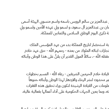
ر عبدالعزيز بن سالم الرويس باسمه واسم منسوبي الهيئة أسمى
مان بن عبدالعزيز آل سعود، و لسمو ولي عهده الأمين ولسمو ولي
 ذكرى اليوم الوطني السادس والثمانين للمملكة.
ابة استحضار لتاريخ المملكة بدء من عهد المؤسس الملك
نجازات ابنائه الملوك من بعده - رحمهم الله - حتى عهد خادم
الله -، سائلاً المولى القدير أن يمُنَّ على هذا الوطن وأبنائه
يادة خادم الحرمين الشريفين - رعاه الله - المسير بخطوات
دود؛ لنشر الرخاء والازدهار لهذا الوطن وأبنائه ،منوهاً
معلومات من القيادة الرشيدة لتكون وراء تحقيق هذه القفزات
، وبما يعين الجهات الحكومية على أداء أعمالها بفعالية عالية،