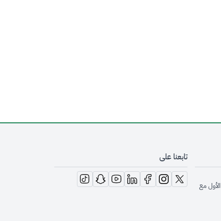
تابعنا على
opens in new window
opens in new window
opens in new window
opens in new window
opens in new window
opens in new window
opens in new window
الأول مع