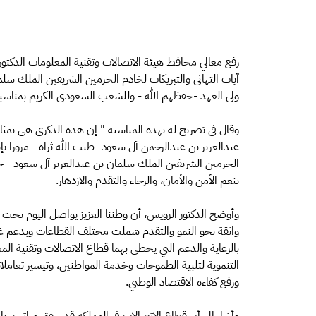
رفع معالي محافظ هيئة الاتصالات وتقنية المعلومات الدكتو
آيات التهاني والتبريكات لخادم الحرمين الشريفين الملك سل
ولي العهد -حفظهم الله - وللشعب السعودي الكريم بمناسبة
وقال في تصريح له بهذه المناسبة " إن هذه الذكرى هي بمث
عبدالعزيز بن عبدالرحمن آل سعود -طيب الله ثراه - مرورا بإ
الحرمين الشريفين الملك سلمان بن عبدالعزيز آل سعود - حفظه 
بنعم الأمن والأمان، والرخاء والتقدم والازدهار.
وأوضح الدكتور الرويس، أن وطننا العزيز يواصل اليوم تحت ق
واثقة نحو النمو والتقدم شملت مختلف القطاعات وبدعم غير مح
بالرعاية والدعم التي يحظى بهما قطاع الاتصالات وتقنية ال
التنموية لتلبية الطموحات وخدمة المواطنين، وتيسير تعاملاته
ورفع كفاءة الاقتصاد الوطني.