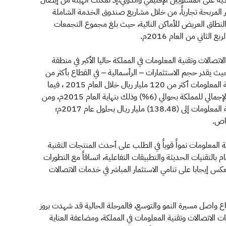
دية على المستويين الإقليمي والدولي،إذ تمكنت الهيئة من إيصال
ير المربحة تجارياً، من خلال مشاريع صندوق الخدمة الشاملة
 النطاق العريض للأماكن النائية، حيث بلغ مجموع التجمعات
تصالات وتقنية المعلومات في المملكة حاليا الأكبر في منطقة
ث يقدر حجم الاستثمارات – الرأسمالية – في القطاع بأكثر من
30 مليار ريال، و حجم الانفاق على خدمات الاتصالات وتقنية المعلومات أكثر من 120 مليار ريال خلال العام 2015 ، فيما
أسهم قطاع الاتصالات وتقنية المعلومات في الناتج المحلي الإجمالي للمملكة بحوالي (6%) وذلك بنهاية العام 2015م، ومن
المتوقع أن ينمو حجم الإنفاق على خدمات الاتصالات وتقنية المعلومات إلى (138.48) مليار ريـال بحلول عام 2017م؛
خاص.
لمعلومات نمواً قوياً في الطلب على أحدث المنتجات التقنية
م بالتقنيات الحديثة والتطبيقات التفاعلية، اتساقاً مع التطورات
كس إيجابا على تنامي الاستثمار المباشر في خدمات الاتصالات
ع واصل مسيرة النمو والتوسع، فالمرحلة الحالية قد شهدت بروز
 الاتصالات وتقنية المعلومات في المملكة، ومضاعفة العناية