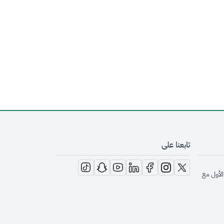
تابعنا على
opens in new window
opens in new window
opens in new window
opens in new window
opens in new window
opens in new window
opens in new window
الأول مع