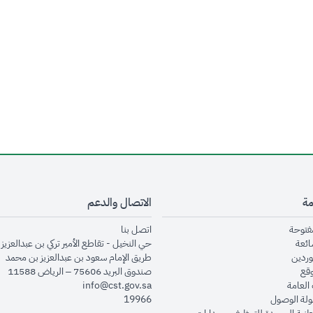
مة
الاتصال والدعم
opens in new window
opens in new window
مفتوحة
اتصل بنا
opens in new window
ائعة
حي النخيل - تقاطع الأمير تركي بن عبدالعزيز 
opens in new window
وردين
طريق الإمام سعود بن عبدالعزيز بن محمد
opens in new window
وقع
صندوق البريد 75606 – الرياض 11588
opens in new window
العامة
info@cst.gov.sa
opens in new window
لة الوصول
19966
opens in new window