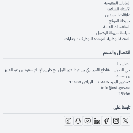
opens in new window
البيانات المفتوحة
opens in new window
الأسئلة الشائعة
opens in new window
علاقات الموردين
opens in new window
خريطة الموقع
opens in new window
المنافسات العامة
opens in new window
سياسة سهولة الوصول
opens in new window
المنصة الوطنية الموحدة للتوظيف - جدارات
الاتصال والدعم
opens in new window
اتصل بنا
حي النخيل - تقاطع الأمير تركي بن عبدالعزيز الأول مع طريق الإمام سعود بن عبدالعزيز
بن محمد
صندوق البريد 75606 – الرياض 11588
info@cst.gov.sa
19966
تابعنا على
opens in new window
opens in new window
opens in new window
opens in new window
opens in new window
opens in new window
opens in new window