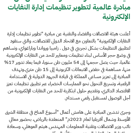
مبادرة عالمية لتطوير تنظيمات إدارة النفايات
الإلكترونية
أعلنت هيئة الاتصالات والفضاء والتقنية عن مبادرة "تطوير تنظيمات إدارة
النفايات الإلكترونية" بالتعاون مع الاتحاد الدولي للاتصالات، والتي ستقود
لتطبيق التنظيمات بشكل تجريبي في دول . زامبيا ورواندا وباراغواي، وتساهم
في وضع حجر الأساس لبناء تنظيمات ومعايير للحد من النفايات الإلكترونية
عالميا، حيث يصل حجمها إلى 54 مليون طن سنويا، فيما يعاد تدوير 17%
منها، مساهمة في خفض الانبعاثات الكربونية إلى 15 طن متري.وتهدف
المبادرة إلى تعزيز مساعي المملكة في قيادة الجهود الدولية في الاستدامة
الرقمية، وتسريع التحول نحو الممارسات الخضراء عبر تطبيق تنظيمات تعزز
الاقتصاد الدائري، وتقديم حلول ابتكارية للحد من النفايات الإلكترونية من
أجل الوصول لمستقبل رقمي مستدام.
وجرى تدشين المبادرة على هامش أعمال "أسبوع المناخ في منطقة الشرق
الأوسط وشمال أفريقيا لعام 2023م" المنعقدة بالرياض، بحضور معالي
نائب وزير الاتصالات وتقنية المعلومات المهندس هيثم العوهلي، وسعادة