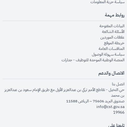
opens in new window
سياسة حرية المعلومات
روابط مهمة
opens in new window
البيانات المفتوحة
opens in new window
الأسئلة الشائعة
opens in new window
علاقات الموردين
opens in new window
خريطة الموقع
opens in new window
المنافسات العامة
opens in new window
سياسة سهولة الوصول
opens in new window
المنصة الوطنية الموحدة للتوظيف - جدارات
الاتصال والدعم
opens in new window
اتصل بنا
حي النخيل - تقاطع الأمير تركي بن عبدالعزيز الأول مع طريق الإمام سعود بن عبدالعزيز
بن محمد
صندوق البريد 75606 – الرياض 11588
info@cst.gov.sa
19966
تابعنا على