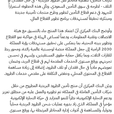
شركات التأمين؛ لتغطية مخاطر نقل الطرود البريدية - في حال الفقدان أو
التلف - لطرحه في سوق التأمين السعودي. وتأتي هذه الخطوة؛ استمراراً
للجهود في دعم قطاع التأمين لتطوير وطرح منتجات تأمينية جديدة
ومبتكرة؛ تحقيقاً لمستهدفات برنامج تطوير القطاع المالي.
وأوضح البنك المركزي أنّ اعتماد هذا المنتج جاء بالتنسيق مع هيئة
الاتصالات وتقنية المعلومات، ودعماً لمساعي الهيئة في مواكبة نمو القطاع
وتطوير بنيته التحتية، بما ينعكس على تحقيق مستهدفات رؤية المملكة
2030 الرامية إلى جعل المملكة منصة لوجستية عالمية رائدة، ومحور ربط
للقارات الثلاث، وبما يكفل حماية حقوق المستفيدين، ويُسهم في تحسين
تجربتهم، ورفع مستوى الخدمات المقدمة لهم في قطاع البريد، وضمان
تعويضهم مادياً في حال فقدان أو تلف الطرود، إضافة إلى زيادة مساهمة
القطاع في المحتوى المحلي، وخفض التكلفة على مقدمي خدمات الطرود.
وبيّن البنك المركزي أن منتج تأمين الطرود البريدية المطروح من خلال
شركات التأمين العاملة في المملكة؛ تم تطويره والعمل عليه من منطلق تعزيز
ودعم التجارة الإلكترونية؛ نظراً للنمو المتزايد في حركة التجارة الإلكترونية
مؤخراً في المملكة، الذي زاد بدوره عمليات شحن الطرود البريدية محلياً
ودولياً، وللمساهمة في أدوات إدارة المخاطر المرتبطة بها، ورفع مستوى