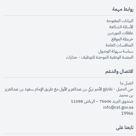
روابط مهمة
opens in new window
البيانات المفتوحة
opens in new window
الأسئلة الشائعة
opens in new window
علاقات الموردين
opens in new window
خريطة الموقع
opens in new window
المنافسات العامة
opens in new window
سياسة سهولة الوصول
opens in new window
المنصة الوطنية الموحدة للتوظيف - جدارات
الاتصال والدعم
opens in new window
اتصل بنا
حي النخيل - تقاطع الأمير تركي بن عبدالعزيز الأول مع طريق الإمام سعود بن عبدالعزيز
بن محمد
صندوق البريد 75606 – الرياض 11588
info@cst.gov.sa
19966
تابعنا على