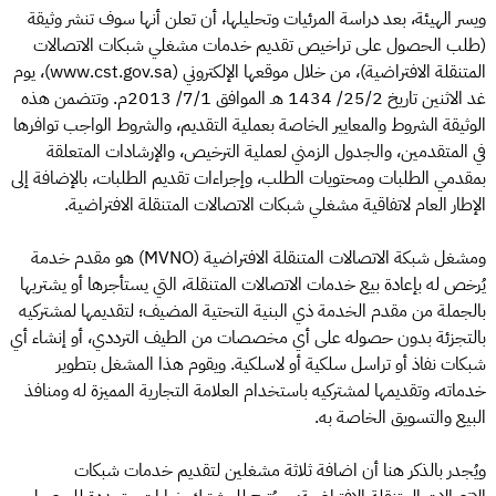
ويسر الهيئة، بعد دراسة المرئيات وتحليلها، أن تعلن أنها سوف تنشر وثيقة
(طلب الحصول على تراخيص تقديم خدمات مشغلي شبكات الاتصالات
المتنقلة الافتراضية)، من خلال موقعها الإلكتروني (www.cst.gov.sa)، يوم
غد الاثنين تاريخ 25/2/ 1434 هـ الموافق 7/1/ 2013م. وتتضمن هذه
الوثيقة الشروط والمعايير الخاصة بعملية التقديم، والشروط الواجب توافرها
في المتقدمين، والجدول الزمني لعملية الترخيص، والإرشادات المتعلقة
بمقدمي الطلبات ومحتويات الطلب، وإجراءات تقديم الطلبات، بالإضافة إلى
الإطار العام لاتفاقية مشغلي شبكات الاتصالات المتنقلة الافتراضية.
ومشغل شبكة الاتصالات المتنقلة الافتراضية (MVNO) هو مقدم خدمة
يُرخص له بإعادة بيع خدمات الاتصالات المتنقلة، التي يستأجرها أو يشتريها
بالجملة من مقدم الخدمة ذي البنية التحتية المضيف؛ لتقديمها لمشتركيه
بالتجزئة بدون حصوله على أي مخصصات من الطيف الترددي، أو إنشاء أي
شبكات نفاذ أو تراسل سلكية أو لاسلكية. ويقوم هذا المشغل بتطوير
خدماته، وتقديمها لمشتركيه باستخدام العلامة التجارية المميزة له ومنافذ
البيع والتسويق الخاصة به.
ويُجدر بالذكر هنا أن اضافة ثلاثة مشغلين لتقديم خدمات شبكات