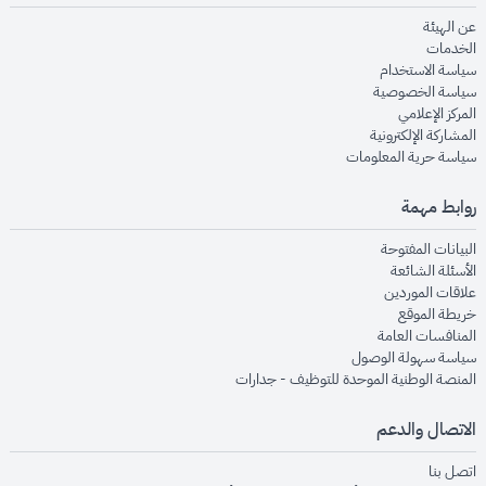
opens in new window
عن الهيئة
opens in new window
الخدمات
opens in new window
سياسة الاستخدام
opens in new window
سياسة الخصوصية
opens in new window
المركز الإعلامي
opens in new window
المشاركة الإلكترونية
opens in new window
سياسة حرية المعلومات
روابط مهمة
opens in new window
البيانات المفتوحة
opens in new window
الأسئلة الشائعة
opens in new window
علاقات الموردين
opens in new window
خريطة الموقع
opens in new window
المنافسات العامة
opens in new window
سياسة سهولة الوصول
opens in new window
المنصة الوطنية الموحدة للتوظيف - جدارات
الاتصال والدعم
opens in new window
اتصل بنا