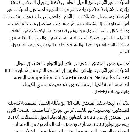
الشبكات غير الأرضية مع الجيل الخامس (5G) والجيل السادس (6G)
وإنترنت الأشياء (IoT)، ومواءمة التوجهات الدولية لمستقبل الشبكات غير
الأرضية، ومستقبل الاتصالات بين الأرض والقمر، إلى جانب مواجهة تحديات
أمن المعلومات في الشبكات غير الأرضية، وبناء مستقبل مستدام للفضاء،
وذلك خلال جلسات حوارية وعروض تقديمية بمشاركة نخبة من القادة،
الخبراء، الباحثين، صناع السياسات، المستثمرين، والجهات التنظيمية في
مجالات الاتصالات والفضاء والتقنية والطيف الترددي، من مختلف دول
العالم.
كما سيتضمن المنتدى استعراض نتائج أبرز التجارب التقنية في مجال
الشبكات غير الأرضية، وإعلان الفائزين في النسخة الثانية من مسابقة IEEE
Competition on Non-Terrestrial Networks for 6G البحثية
العالمية، التي تطلقها الهيئة بالتعاون مع معهد مهندسي الكهرباء
والإلكترونيات (IEEE).
يذكر أن الهيئة تعقد المنتدى بالشراكة مع وكالة الفضاء السعودية كشريك
المستقبل، ومجموعة نيو للفضاء كراعي برونزي، كما نظمت النسخة الأولى
من المنتدى في عام 2022 بالتعاون مع الاتحاد الدولي للاتصالات (ITU)،
وبحضور تجاوز 3000 مشارك، وتضمنت أعماله العديد من الجلسات
الحوارية والعروض التقديمية والتجارب المثرية في مجال الشبكات غير