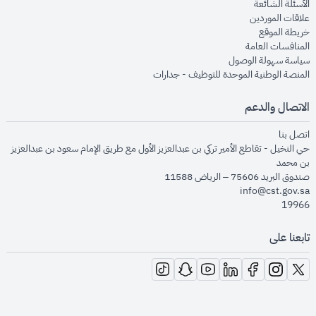
opens in new window
الأسئلة الشائعة
opens in new window
علاقات الموردين
opens in new window
خريطة الموقع
opens in new window
المنافسات العامة
opens in new window
سياسة سهولة الوصول
opens in new window
المنصة الوطنية الموحدة للتوظيف - جدارات
الاتصال والدعم
opens in new window
اتصل بنا
حي النخيل - تقاطع الأمير تركي بن عبدالعزيز الأول مع طريق الإمام سعود بن عبدالعزيز
بن محمد
صندوق البريد 75606 – الرياض 11588
info@cst.gov.sa
19966
تابعنا على
opens in new window
opens in new window
opens in new window
opens in new window
opens in new window
opens in new window
opens in new window