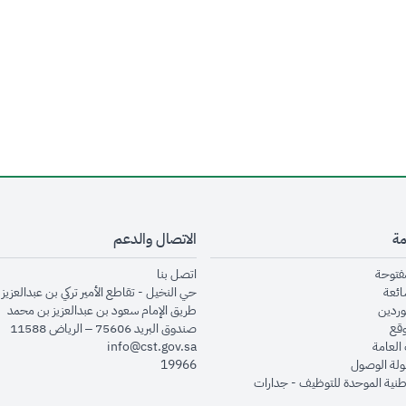
مة
الاتصال والدعم
opens in new window
opens in new window
مفتوحة
اتصل بنا
opens in new window
ائعة
حي النخيل - تقاطع الأمير تركي بن عبدالعزيز 
opens in new window
وردين
طريق الإمام سعود بن عبدالعزيز بن محمد
opens in new window
وقع
صندوق البريد 75606 – الرياض 11588
opens in new window
العامة
info@cst.gov.sa
opens in new window
لة الوصول
19966
opens in new window
طنية الموحدة للتوظيف - جدارات