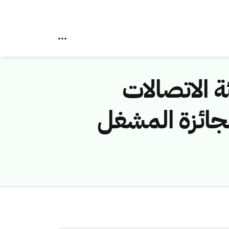
تمر التقني الدولي ليب 24 هيئة الاتصالات
والتقنية تعلن عن فوز شركة “STC” بجائزة المشغل