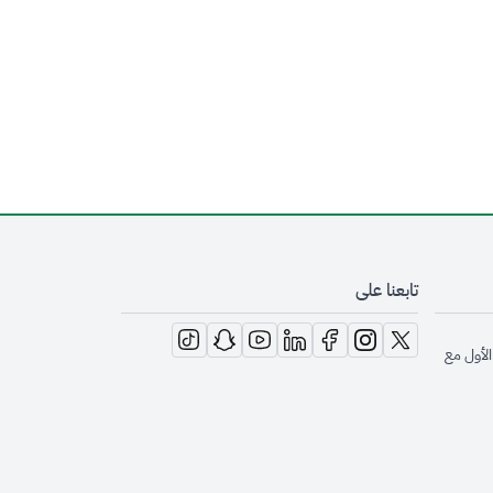
تابعنا على
opens in new window
opens in new window
opens in new window
opens in new window
opens in new window
opens in new window
opens in new window
الأول مع