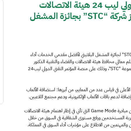
على منصة المؤتمر التقني الدولي ليب 24 هيئة الاتصالات
والفضاء والتقنية تعلن عن فوز شركة “STC” بجائزة المشغل
أعلنت هيئة الاتصالات والفضاء والتقنية عن تحقيق شركة "STC" لجائزة المشغل البلاتيني لأفضل مقدمي الخدمات أداء
لألعاب الإلكترونية في المملكة لعام 2023م، وسلم معالي محافظ هيئة الاتصالات والفضاء والتقنية الدكتور
محمد بن سعود التميمي درع الجائزة للرئيس التنفيذي لمجموعة "STC“، وذلك على منصة المؤتمر التقني الدولي ليب24
ي بعد تحقيقها المعدل الأعلى في قياس عدد من المعايير، من أبرزها: استضافة الألعاب
 إضافة لدعم باقات الألعاب الإلكترونية، ودعم مجتمع اللاعبين.
يشار إلى أن جائزة المشغل البلاتيني للألعاب تم إطلاقها ضمن مبادرة Game Mode التي تأتي في إطار اهتمام هيئة الاتصالات
جربة المستخدمين ورفع مستوى الشفافية في السوق من خلال
ن والمهتمين من الاطلاع على مؤشرات أداء السوق في المملكة.