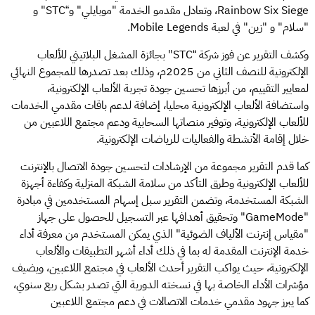
Rainbow Six Siege، وتعادل مقدمو الخدمة "موبايلي" و“STC" و
"سلام" و "زين" في لعبة Mobile Legends.
وكشف التقرير عن فوز شركة “STC" بجائزة المشغل البلاتيني للألعاب
الإلكترونية للنصف الثاني من 2025م، وذلك بعد تصدرها للمجموع النهائي
لمعايير التقييم، من أبرزها تحسين جودة تجربة الألعاب الإلكترونية،
واستضافة الألعاب الإلكترونية محليا، إضافة لدعم باقات مقدمي الخدمات
للألعاب الإلكترونية، وتوفير منصاتها السحابية ودعم مجتمع اللاعبين من
خلال إقامة الأنشطة والفعاليات للرياضات الإلكترونية.
كما قدم التقرير مجموعة من الإرشادات لتحسين جودة الاتصال بالإنترنت
للألعاب الإلكترونية وطرق التأكد من سلامة الشبكة المنزلية وكفاءة أجهزة
الشبكة المستخدمة، وتضمن التقرير سبل إسهام المستخدمين في مبادرة
"GameMode" وتحقيق أهدافها عبر التسجيل للحصول على جهاز
"مقياس إنترنت الألياف الضوئية" الذي يمكن المستخدم من معرفة أداء
خدمة الإنترنت المقدمة له بما في ذلك أداء أشهر التطبيقات والألعاب
الإلكترونية، حيث يواكب التقرير أحدث الألعاب في مجتمع اللاعبين، ويضيف
مؤشرات الأداء الخاصة بها في نسخته الدورية التي تصدر بشكل ربع سنوي،
كما يبرز جهود مقدمي خدمات الاتصالات في دعم مجتمع اللاعبين