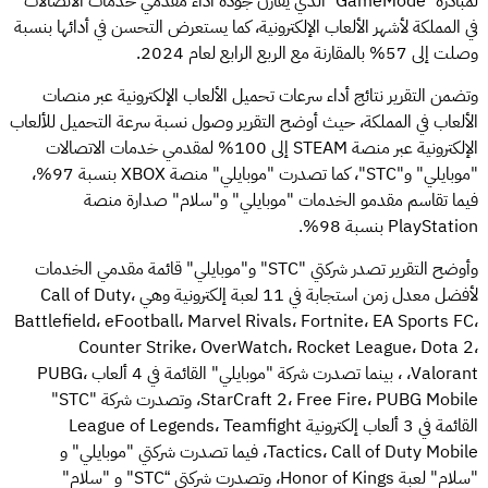
لمبادرة “GameMode“ الذي يقارن جودة أداء مقدمي خدمات الاتصالات
في المملكة لأشهر الألعاب الإلكترونية، كما يستعرض التحسن في أدائها بنسبة
وصلت إلى 57% بالمقارنة مع الربع الرابع لعام 2024.
وتضمن التقرير نتائج أداء سرعات تحميل الألعاب الإلكترونية عبر منصات
الألعاب في المملكة، حيث أوضح التقرير وصول نسبة سرعة التحميل للألعاب
الإلكترونية عبر منصة STEAM إلى 100% لمقدمي خدمات الاتصالات
"موبايلي" و"STC"، كما تصدرت "موبايلي" منصة XBOX بنسبة 97%،
فيما تقاسم مقدمو الخدمات "موبايلي" و"سلام" صدارة منصة
PlayStation بنسبة 98%.
وأوضح التقرير تصدر شركتي "STC" و"موبايلي" قائمة مقدمي الخدمات
لأفضل معدل زمن استجابة في 11 لعبة إلكترونية وهي Call of Duty،
Battlefield، eFootball، Marvel Rivals، Fortnite، EA Sports FC،
Counter Strike، OverWatch، Rocket League، Dota 2،
Valorant، ، بينما تصدرت شركة "موبايلي" القائمة في 4 ألعاب PUBG،
StarCraft 2، Free Fire، PUBG Mobile، وتصدرت شركة "STC"
القائمة في 3 ألعاب إلكترونية League of Legends، Teamfight
Tactics، Call of Duty Mobile، فيما تصدرت شركتي "موبايلي" و
"سلام" لعبة Honor of Kings، وتصدرت شركتي “STC" و "سلام"