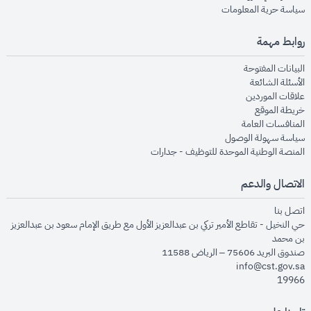
opens in new window
سياسة حرية المعلومات
روابط مهمة
opens in new window
البيانات المفتوحة
opens in new window
الأسئلة الشائعة
opens in new window
علاقات الموردين
opens in new window
خريطة الموقع
opens in new window
المنافسات العامة
opens in new window
سياسة سهولة الوصول
opens in new window
المنصة الوطنية الموحدة للتوظيف - جدارات
الاتصال والدعم
opens in new window
اتصل بنا
حي النخيل - تقاطع الأمير تركي بن عبدالعزيز الأول مع طريق الإمام سعود بن عبدالعزيز
بن محمد
صندوق البريد 75606 – الرياض 11588
info@cst.gov.sa
19966