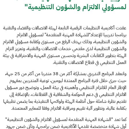
لمسؤولي الالتزام والشؤون التنظيمية"
عقدت أكاديمية التنظيمات الرقمية التابعة لهيئة الاتصالات والفضاء والتقنية
برنامجا تدريبيا للإعداد“للشهادة المهنية المتقدمة” لمسؤولي الالتزام
والشؤون التنظيمية، وذلك بهدف الرفع من مستوى وكفاءة مسؤولي الالتزام
والشؤون التنظيمية لدى مقدمي خدمات الاتصالات والتقنية، وتعزيز التزام
الهيئة بتطوير الكفاءات البشرية وتحسين مستوى المهنية والاحترافية في بيئة
العمل التنظيمي في قطاع الاتصالات والتقنية.
وانعقد البرنامج التدريبي بمشاركة أكثر من 38 متدربا من أكثر من 25 جهة،
حيث جرى خلال فترة البرنامج الممتدة ليومين، توعية المتدربين بمفهوم
الإطار العام للالتزام التنظيمي وأهميته في بيئة العمل، وتوضيح دور مسؤول
الالتزام التنظيمي في دعم الحوكمة والشفافية في القطاعات، بالإضافة إلى
تقديم نظرة شاملة حول أنظمة الهيئة ولوائحها التنفيذية بما يضمن تطبيقها
بكفاءة عالية، وتطوير آلية تقييم ومراقبة الالتزام وفقا للمعايير المعتمدة.
كما تعد "الشهادة المهنية المتقدمة لمسؤولي الالتزام والشؤون التنظيمية"
أول شهادة متخصصة تقدمها الأكاديمية ضمن برامجها، وتأتي ضمن جهود