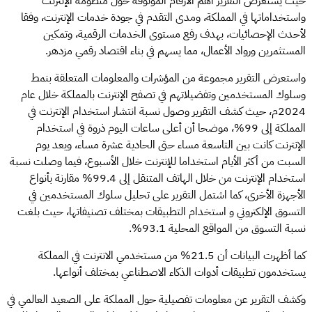
حيث يستعرض التقرير أهم الأرقام الموثوقة حول منظومة الإنترنت
واستخداماتها في المملكة، ومدى التقدم في جودة خدمات الإنترنت، وفقا
لأحدث الإحصائيات، بهدف رفع مستوى الخدمات الرقمية، وتمكين
المستثمرين ورواد الأعمال، مما يسهم في بناء اقتصاد رقمي مزدهر.
واستعرض التقرير مجموعة من المؤشرات والمعلومات المتعلقة بنمط
وسلوك المستخدمين وتفضيلاتهم في تصفح الإنترنت بالمملكة خلال عام
2024م، حيث كشف التقرير وصول نسبة انتشار استخدام الإنترنت في
المملكة إلى 99%، موضحا أن أعلى ساعات اليوم ذروة في استخدام
الإنترنت كانت بين التاسعة مساء حتى الحادية عشرة مساء، ويعد يوم
السبت من أكثر الأيام استخداما للإنترنت خلال الأسبوع، فيما وصلت نسبة
استخدام الإنترنت من خلال الهاتف المتنقل إلى 99.4% مقارنة بأنواع
الأجهزة الأخرى، كما اشتمل التقرير على تحليل سلوك المستخدمين في
التسوق الإلكتروني و استخدام التطبيقات بمختلف تصنيفاتها، حيث بلغت
نسبة التسوق من المواقع المحلية 93.1%.
كما أظهرت البيانات أن 21.5% من مستخدمي الانترنت في المملكة
يستخدمون تطبيقات أدوات الذكاء الاصطناعي بمختلف أنواعها.
وكشف التقرير عن معلومات تفصيلية حول المملكة على الصعيد العالمي في