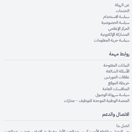
opens in new window
عن الهيئة
opens in new window
الخدمات
opens in new window
سياسة الاستخدام
opens in new window
سياسة الخصوصية
opens in new window
المركز الإعلامي
opens in new window
المشاركة الإلكترونية
opens in new window
سياسة حرية المعلومات
روابط مهمة
opens in new window
البيانات المفتوحة
opens in new window
الأسئلة الشائعة
opens in new window
علاقات الموردين
opens in new window
خريطة الموقع
opens in new window
المنافسات العامة
opens in new window
سياسة سهولة الوصول
opens in new window
المنصة الوطنية الموحدة للتوظيف - جدارات
الاتصال والدعم
opens in new window
اتصل بنا
حي النخيل - تقاطع الأمير تركي بن عبدالعزيز الأول مع طريق الإمام سعود بن عبدالعزيز