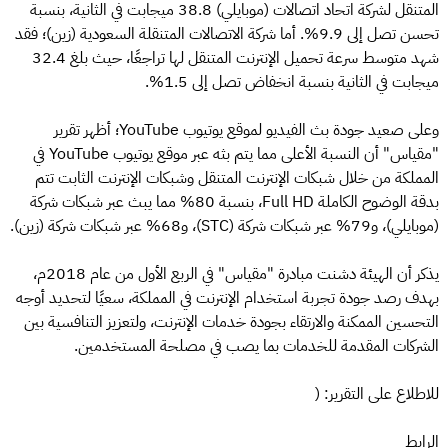
المتنقل لشركة اتحاد اتصالات (موبايلي) 38.8 ميجابت في الثانية، بنسبة
تحسن تصل إلى 9.9%. أما شركة الاتصالات المتنقلة السعودية (زين)؛ فقد
شهد متوسط سرعة تحميل الإنترنت المتنقل لها تراجعًا، حيث بلغ 32.4
ميجابت في الثانية بنسبة انخفاض تصل إلى 1.5%.
وعلى صعيد جودة بث الفيديو لموقع يوتيوب YouTube؛ أظهر تقرير
"مقياس" أن النسبة الأعلى مما يتم بثه عبر موقع يوتيوب YouTube في
المملكة من خلال شبكات الإنترنت المتنقل وشبكات الإنترنت الثابت تتم
بدقة الوضوح الكاملة Full HD، بنسبة 80% مما يبث عبر شبكات شركة
(موبايلي)، و79% عبر شبكات شركة (STC)، و68% عبر شبكات شركة (زين).
يذكر أن الهيئة دشنت مبادرة "مقياس" في الربع الأول من عام 2018م،
بهدف رصد جودة تجربة استخدام الإنترنت في المملكة، سعيًا لتحديد أوجه
التحسين الممكنة والارتقاء بجودة خدمات الإنترنت، ولتعزيز التنافسية بين
الشركات المقدمة للخدمات بما يصب في مصلحة المستخدمين.
للاطلاع على التقرير: (
الرابط