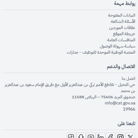
روابط مهمة
opens in new window
البيانات المفتوحة
opens in new window
الأسئلة الشائعة
opens in new window
علاقات الموردين
opens in new window
خريطة الموقع
opens in new window
المنافسات العامة
opens in new window
سياسة سهولة الوصول
opens in new window
المنصة الوطنية الموحدة للتوظيف - جدارات
الاتصال والدعم
opens in new window
اتصل بنا
حي النخيل - تقاطع الأمير تركي بن عبدالعزيز الأول مع طريق الإمام سعود بن عبدالعزيز
بن محمد
صندوق البريد 75606 – الرياض 11588
info@cst.gov.sa
19966
تابعنا على