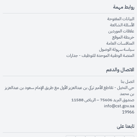
روابط مهمة
opens in new window
البيانات المفتوحة
opens in new window
الأسئلة الشائعة
opens in new window
علاقات الموردين
opens in new window
خريطة الموقع
opens in new window
المنافسات العامة
opens in new window
سياسة سهولة الوصول
opens in new window
المنصة الوطنية الموحدة للتوظيف - جدارات
الاتصال والدعم
opens in new window
اتصل بنا
حي النخيل - تقاطع الأمير تركي بن عبدالعزيز الأول مع طريق الإمام سعود بن عبدالعزيز
بن محمد
صندوق البريد 75606 – الرياض 11588
info@cst.gov.sa
19966
تابعنا على